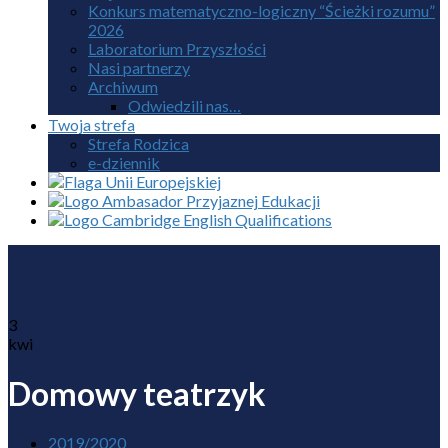
Konkurs matematyczno-logiczny “Ścieżki rozumu”
2026
Laboratorium Przyszłości
Nasi partnerzy
Archiwum
Odwiedzili nas…
Twoja strefa
Strefa Rodzica
e-dziennik
3
kwi
Domowy teatrzyk
2019/2020