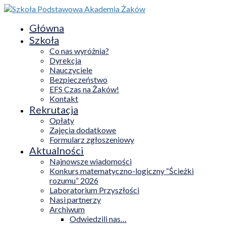
Główna
Szkoła
Co nas wyróżnia?
Dyrekcja
Nauczyciele
Bezpieczeństwo
EFS Czas na Żaków!
Kontakt
Rekrutacja
Opłaty
Zajęcia dodatkowe
Formularz zgłoszeniowy
Aktualności
Najnowsze wiadomości
Konkurs matematyczno-logiczny “Ścieżki
rozumu” 2026
Laboratorium Przyszłości
Nasi partnerzy
Archiwum
Odwiedzili nas…