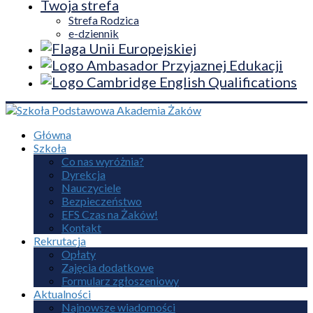
Twoja strefa
Strefa Rodzica
e-dziennik
Główna
Szkoła
Co nas wyróżnia?
Dyrekcja
Nauczyciele
Bezpieczeństwo
EFS Czas na Żaków!
Kontakt
Rekrutacja
Opłaty
Zajęcia dodatkowe
Formularz zgłoszeniowy
Aktualności
Najnowsze wiadomości