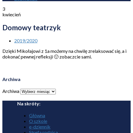
3
kwiecień
Domowy teatrzyk
2019/2020
Dzięki Mikołajowi z 1a możemy na chwilę zrelaksować się, a i
dokonać pewnej refleksji 🙂 zobaczcie sami.
Archiwa
Archiwa
Na skróty:
Główna
O szkole
e-dziennik
Strefa rodzica