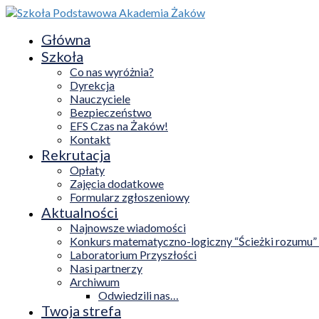
Główna
Szkoła
Co nas wyróżnia?
Dyrekcja
Nauczyciele
Bezpieczeństwo
EFS Czas na Żaków!
Kontakt
Rekrutacja
Opłaty
Zajęcia dodatkowe
Formularz zgłoszeniowy
Aktualności
Najnowsze wiadomości
Konkurs matematyczno-logiczny “Ścieżki rozumu”
Laboratorium Przyszłości
Nasi partnerzy
Archiwum
Odwiedzili nas…
Twoja strefa