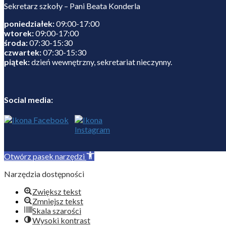
Sekretarz szkoły – Pani Beata Konderla
poniedziałek:
09:00-17:00
wtorek:
09:00-17:00
środa:
07:30-15:30
czwartek:
07:30-15:30
piątek:
dzień wewnętrzny, sekretariat nieczynny.
Social media:
Otwórz pasek narzędzi
Narzędzia dostępności
Zwiększ tekst
Zmniejsz tekst
Skala szarości
Wysoki kontrast