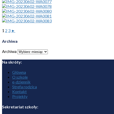
1
2
3
►
Archiwa
Archiwa
Na skróty:
Główna
O szkole
e-dziennik
Strefa rodzica
Kontakt
Projekty
Sekretariat szkoły: