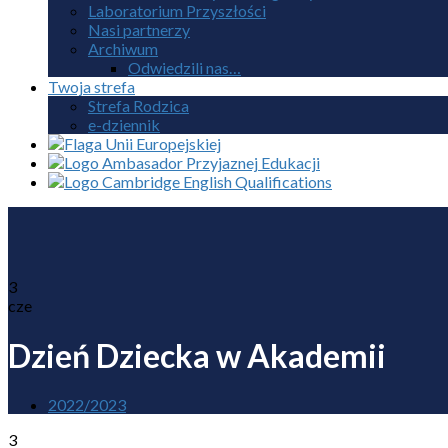
Laboratorium Przyszłości
Nasi partnerzy
Archiwum
Odwiedzili nas…
Twoja strefa
Strefa Rodzica
e-dziennik
3
cze
Dzień Dziecka w Akademii
2022/2023
3