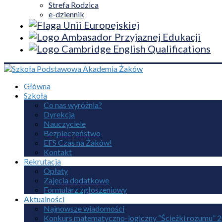
Strefa Rodzica
e-dziennik
Główna
Szkoła
Co nas wyróżnia?
Dyrekcja
Nauczyciele
Bezpieczeństwo
EFS Czas na Żaków!
Kontakt
Rekrutacja
Opłaty
Zajęcia dodatkowe
Formularz zgłoszeniowy
Aktualności
Najnowsze wiadomości
Konkurs matematyczno-logiczny “Ścieżki rozumu” 