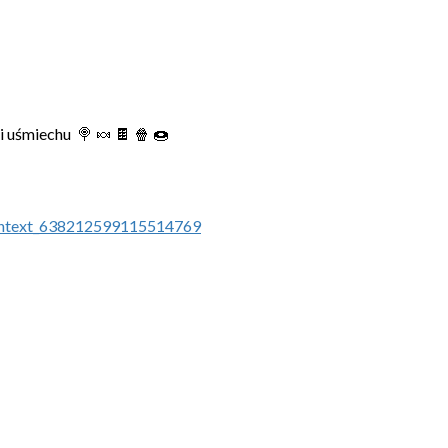
 i uśmiechu 🍭 🍬 🍫 🍿 🍩