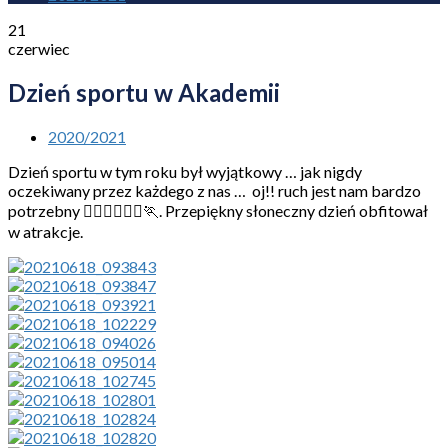
21
czerwiec
Dzień sportu w Akademii
2020/2021
Dzień sportu w tym roku był wyjątkowy … jak nigdy
oczekiwany przez każdego z nas … oj!! ruch jest nam bardzo
potrzebny 🤸‍♀🤸‍♂🏃‍♀🏃. Przepiękny słoneczny dzień obfitował
w atrakcje.