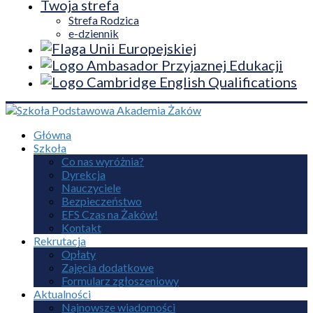
Twoja strefa
Strefa Rodzica
e-dziennik
Główna
Szkoła
Co nas wyróżnia?
Dyrekcja
Nauczyciele
Bezpieczeństwo
EFS Czas na Żaków!
Kontakt
Rekrutacja
Opłaty
Zajęcia dodatkowe
Formularz zgłoszeniowy
Aktualności
Najnowsze wiadomości