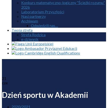
Konkurs matematyczno-logiczny “Ścieżki rozumu”
2026
Laboratorium Przyszłości
Nasi partnerzy
Archiwum
Odwiedzili nas…
Twoja strefa
Strefa Rodzica
e-dziennik
21
cze
Dzień sportu w Akademii
2020/2021