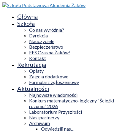
Główna
Szkoła
Co nas wyróżnia?
Dyrekcja
Nauczyciele
Bezpieczeństwo
EFS Czas na Żaków!
Kontakt
Rekrutacja
Opłaty
Zajęcia dodatkowe
Formularz zgłoszeniowy
Aktualności
Najnowsze wiadomości
Konkurs matematyczno-logiczny “Ścieżki
rozumu” 2026
Laboratorium Przyszłości
Nasi partnerzy
Archiwum
Odwiedzili nas…