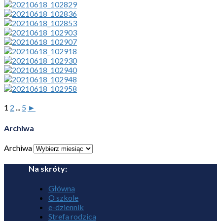
1
2
...
5
►
Archiwa
Archiwa
Na skróty:
Główna
O szkole
e-dziennik
Strefa rodzica