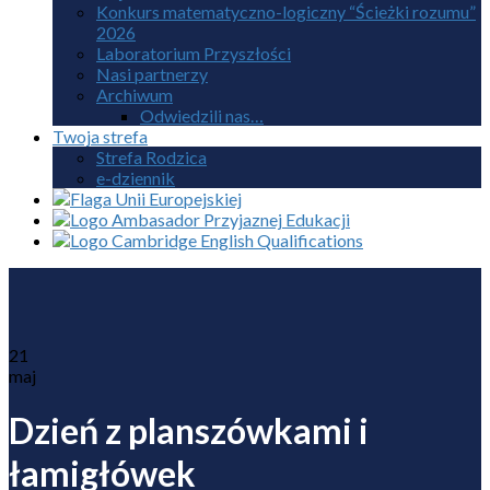
Konkurs matematyczno-logiczny “Ścieżki rozumu”
2026
Laboratorium Przyszłości
Nasi partnerzy
Archiwum
Odwiedzili nas…
Twoja strefa
Strefa Rodzica
e-dziennik
21
maj
Dzień z planszówkami i
łamigłówek