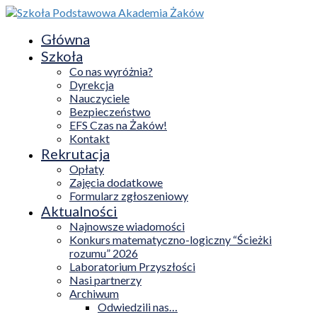
Główna
Szkoła
Co nas wyróżnia?
Dyrekcja
Nauczyciele
Bezpieczeństwo
EFS Czas na Żaków!
Kontakt
Rekrutacja
Opłaty
Zajęcia dodatkowe
Formularz zgłoszeniowy
Aktualności
Najnowsze wiadomości
Konkurs matematyczno-logiczny “Ścieżki
rozumu” 2026
Laboratorium Przyszłości
Nasi partnerzy
Archiwum
Odwiedzili nas…