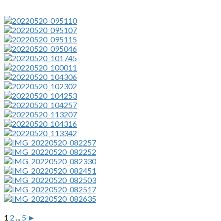
1
2
...
5
►