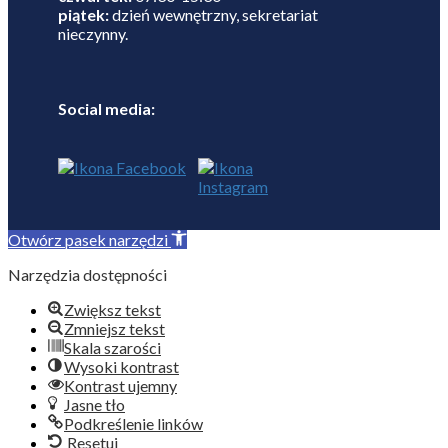
piątek:
dzień wewnętrzny, sekretariat
nieczynny.
Social media:
Otwórz pasek narzędzi
Narzędzia dostępności
Zwiększ tekst
Zmniejsz tekst
Skala szarości
Wysoki kontrast
Kontrast ujemny
Jasne tło
Podkreślenie linków
Resetuj