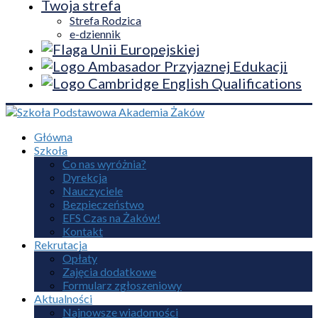
Twoja strefa
Strefa Rodzica
e-dziennik
Główna
Szkoła
Co nas wyróżnia?
Dyrekcja
Nauczyciele
Bezpieczeństwo
EFS Czas na Żaków!
Kontakt
Rekrutacja
Opłaty
Zajęcia dodatkowe
Formularz zgłoszeniowy
Aktualności
Najnowsze wiadomości