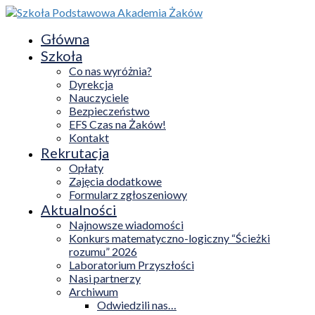
Główna
Szkoła
Co nas wyróżnia?
Dyrekcja
Nauczyciele
Bezpieczeństwo
EFS Czas na Żaków!
Kontakt
Rekrutacja
Opłaty
Zajęcia dodatkowe
Formularz zgłoszeniowy
Aktualności
Najnowsze wiadomości
Konkurs matematyczno-logiczny “Ścieżki
rozumu” 2026
Laboratorium Przyszłości
Nasi partnerzy
Archiwum
Odwiedzili nas…