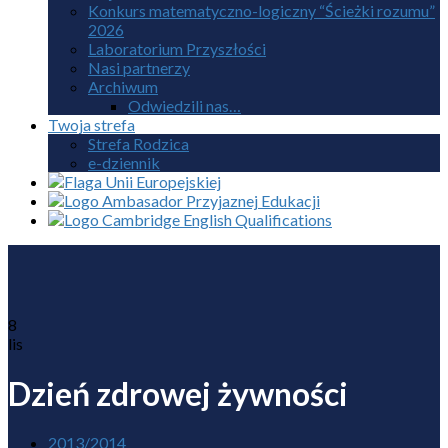
Konkurs matematyczno-logiczny “Ścieżki rozumu”
2026
Laboratorium Przyszłości
Nasi partnerzy
Archiwum
Odwiedzili nas…
Twoja strefa
Strefa Rodzica
e-dziennik
8
lis
Dzień zdrowej żywności
2013/2014