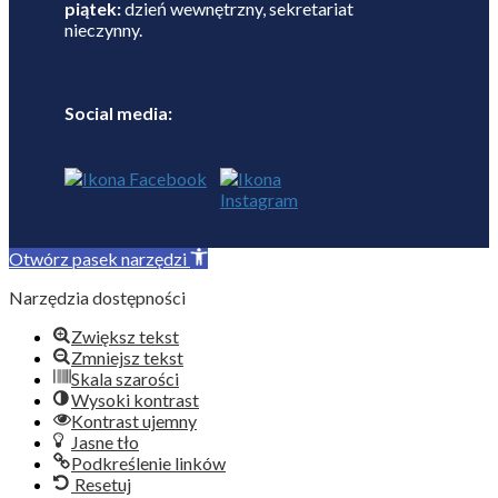
piątek:
dzień wewnętrzny, sekretariat
nieczynny.
Social media:
Otwórz pasek narzędzi
Narzędzia dostępności
Zwiększ tekst
Zmniejsz tekst
Skala szarości
Wysoki kontrast
Kontrast ujemny
Jasne tło
Podkreślenie linków
Resetuj