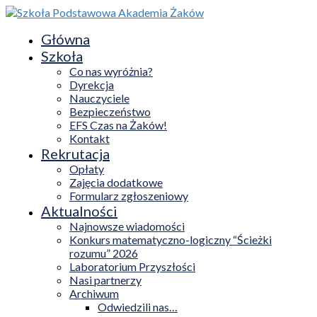
Główna
Szkoła
Co nas wyróżnia?
Dyrekcja
Nauczyciele
Bezpieczeństwo
EFS Czas na Żaków!
Kontakt
Rekrutacja
Opłaty
Zajęcia dodatkowe
Formularz zgłoszeniowy
Aktualności
Najnowsze wiadomości
Konkurs matematyczno-logiczny “Ścieżki
rozumu” 2026
Laboratorium Przyszłości
Nasi partnerzy
Archiwum
Odwiedzili nas…