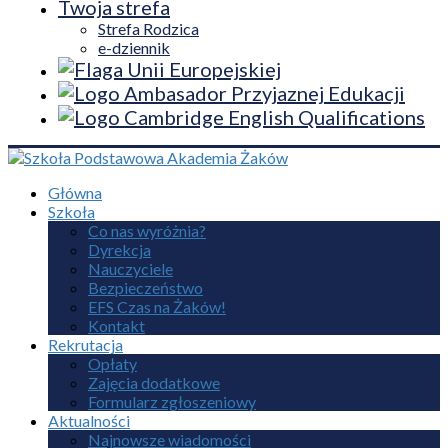
Twoja strefa
Strefa Rodzica
e-dziennik
Główna
Szkoła
Co nas wyróżnia?
Dyrekcja
Nauczyciele
Bezpieczeństwo
EFS Czas na Żaków!
Kontakt
Rekrutacja
Opłaty
Zajęcia dodatkowe
Formularz zgłoszeniowy
Aktualności
Najnowsze wiadomości