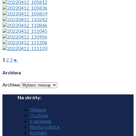
1
2
3
►
Archiwa
Archiwa
Na skróty:
Główna
O szkole
e-dziennik
Strefa rodzica
Kontakt