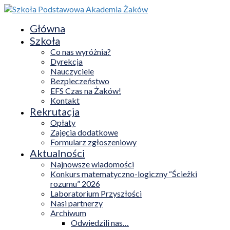
Główna
Szkoła
Co nas wyróżnia?
Dyrekcja
Nauczyciele
Bezpieczeństwo
EFS Czas na Żaków!
Kontakt
Rekrutacja
Opłaty
Zajęcia dodatkowe
Formularz zgłoszeniowy
Aktualności
Najnowsze wiadomości
Konkurs matematyczno-logiczny “Ścieżki
rozumu” 2026
Laboratorium Przyszłości
Nasi partnerzy
Archiwum
Odwiedzili nas…