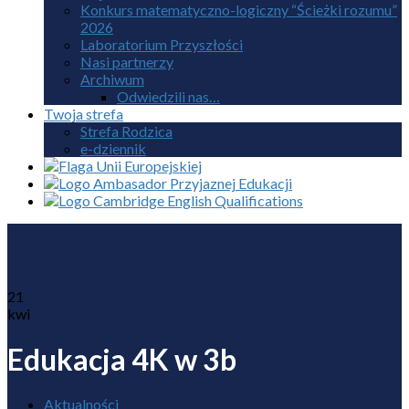
Konkurs matematyczno-logiczny “Ścieżki rozumu”
2026
Laboratorium Przyszłości
Nasi partnerzy
Archiwum
Odwiedzili nas…
Twoja strefa
Strefa Rodzica
e-dziennik
21
kwi
Edukacja 4K w 3b
Aktualności