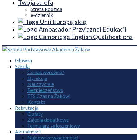
Twoja strefa
Strefa Rodzica
e-dziennik
Główna
Szkoła
Co nas wyróżnia?
Dyrekcja
Nauczyciele
Bezpieczeństwo
EFS Czas na Żaków!
Kontakt
Rekrutacja
Opłaty
Zajęcia dodatkowe
Formularz zgłoszeniowy
Aktualności
Najnowsze wiadomości