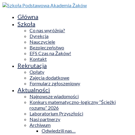
Główna
Szkoła
Co nas wyróżnia?
Dyrekcja
Nauczyciele
Bezpieczeństwo
EFS Czas na Żaków!
Kontakt
Rekrutacja
Opłaty
Zajęcia dodatkowe
Formularz zgłoszeniowy
Aktualności
Najnowsze wiadomości
Konkurs matematyczno-logiczny “Ścieżki
rozumu” 2026
Laboratorium Przyszłości
Nasi partnerzy
Archiwum
Odwiedzili nas…