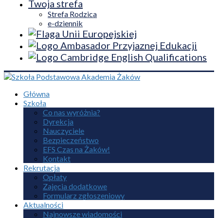
Twoja strefa
Strefa Rodzica
e-dziennik
Główna
Szkoła
Co nas wyróżnia?
Dyrekcja
Nauczyciele
Bezpieczeństwo
EFS Czas na Żaków!
Kontakt
Rekrutacja
Opłaty
Zajęcia dodatkowe
Formularz zgłoszeniowy
Aktualności
Najnowsze wiadomości