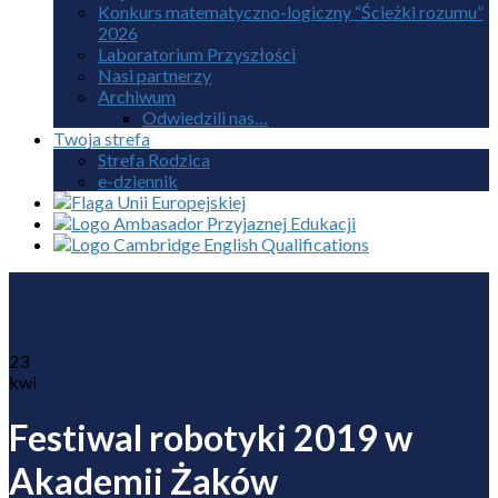
Konkurs matematyczno-logiczny “Ścieżki rozumu”
2026
Laboratorium Przyszłości
Nasi partnerzy
Archiwum
Odwiedzili nas…
Twoja strefa
Strefa Rodzica
e-dziennik
23
kwi
Festiwal robotyki 2019 w
Akademii Żaków