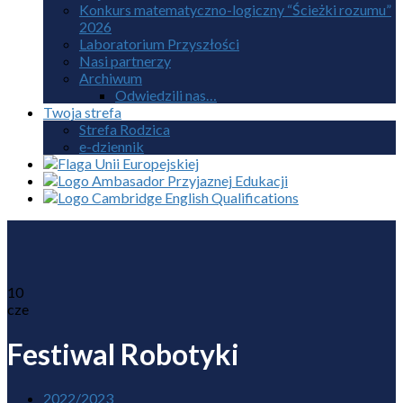
Konkurs matematyczno-logiczny “Ścieżki rozumu”
2026
Laboratorium Przyszłości
Nasi partnerzy
Archiwum
Odwiedzili nas…
Twoja strefa
Strefa Rodzica
e-dziennik
10
cze
Festiwal Robotyki
2022/2023