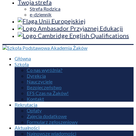
Twoja strefa
Strefa Rodzica
e-dziennik
Główna
Szkoła
Co nas wyróżnia?
Dyrekcja
Nauczyciele
Bezpieczeństwo
EFS Czas na Żaków!
Kontakt
Rekrutacja
Opłaty
Zajęcia dodatkowe
Formularz zgłoszeniowy
Aktualności
Najnowsze wiadomości