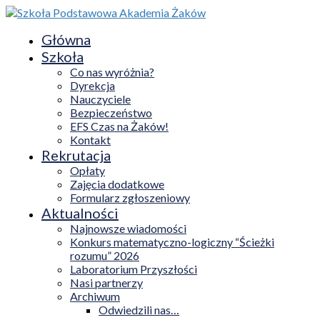
Główna
Szkoła
Co nas wyróżnia?
Dyrekcja
Nauczyciele
Bezpieczeństwo
EFS Czas na Żaków!
Kontakt
Rekrutacja
Opłaty
Zajęcia dodatkowe
Formularz zgłoszeniowy
Aktualności
Najnowsze wiadomości
Konkurs matematyczno-logiczny “Ścieżki
rozumu” 2026
Laboratorium Przyszłości
Nasi partnerzy
Archiwum
Odwiedzili nas…