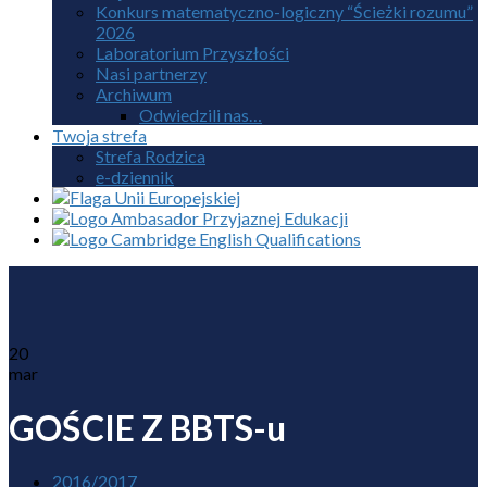
Konkurs matematyczno-logiczny “Ścieżki rozumu”
2026
Laboratorium Przyszłości
Nasi partnerzy
Archiwum
Odwiedzili nas…
Twoja strefa
Strefa Rodzica
e-dziennik
20
mar
GOŚCIE Z BBTS-u
2016/2017