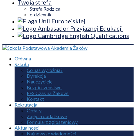
Twoja strefa
Strefa Rodzica
e-dziennik
Główna
Szkoła
Co nas wyróżnia?
Dyrekcja
Nauczyciele
Bezpieczeństwo
EFS Czas na Żaków!
Kontakt
Rekrutacja
Opłaty
Zajęcia dodatkowe
Formularz zgłoszeniowy
Aktualności
Najnowsze wiadomości