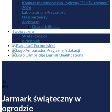
Konkurs matematyczno-logiczny “Ścieżki rozumu”
2026
Laboratorium Przyszłości
Nasi partnerzy
Archiwum
Odwiedzili nas…
Twoja strefa
Strefa Rodzica
e-dziennik
12
gru
Jarmark świąteczny w
ogrodzie