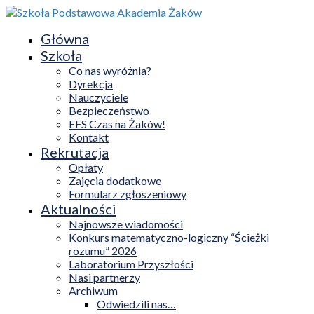
Główna
Szkoła
Co nas wyróżnia?
Dyrekcja
Nauczyciele
Bezpieczeństwo
EFS Czas na Żaków!
Kontakt
Rekrutacja
Opłaty
Zajęcia dodatkowe
Formularz zgłoszeniowy
Aktualności
Najnowsze wiadomości
Konkurs matematyczno-logiczny “Ścieżki
rozumu” 2026
Laboratorium Przyszłości
Nasi partnerzy
Archiwum
Odwiedzili nas…