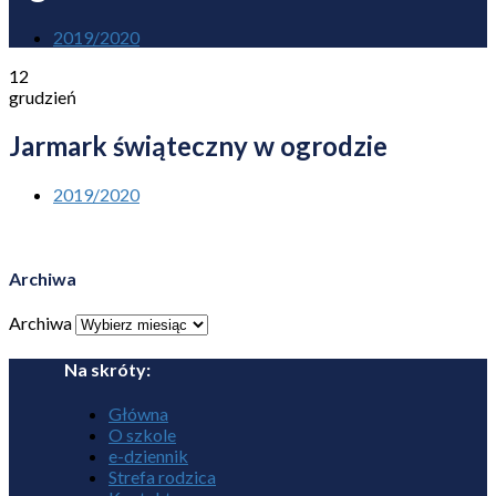
2019/2020
12
grudzień
Jarmark świąteczny w ogrodzie
2019/2020
Archiwa
Archiwa
Na skróty:
Główna
O szkole
e-dziennik
Strefa rodzica