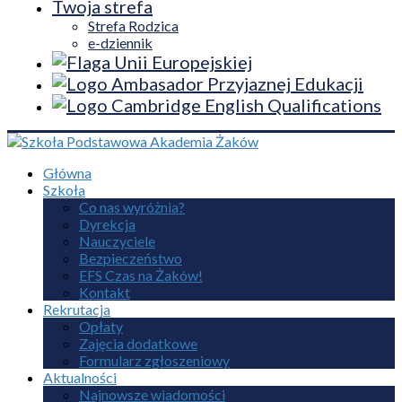
Twoja strefa
Strefa Rodzica
e-dziennik
Główna
Szkoła
Co nas wyróżnia?
Dyrekcja
Nauczyciele
Bezpieczeństwo
EFS Czas na Żaków!
Kontakt
Rekrutacja
Opłaty
Zajęcia dodatkowe
Formularz zgłoszeniowy
Aktualności
Najnowsze wiadomości