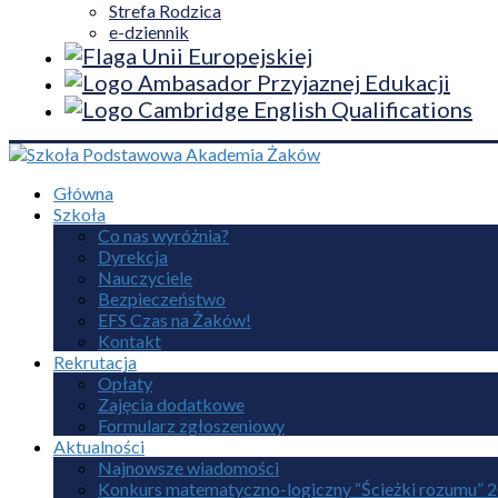
Strefa Rodzica
e-dziennik
Główna
Szkoła
Co nas wyróżnia?
Dyrekcja
Nauczyciele
Bezpieczeństwo
EFS Czas na Żaków!
Kontakt
Rekrutacja
Opłaty
Zajęcia dodatkowe
Formularz zgłoszeniowy
Aktualności
Najnowsze wiadomości
Konkurs matematyczno-logiczny “Ścieżki rozumu” 