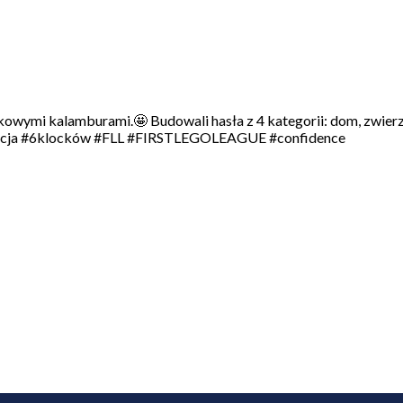
ymi kalamburami.🤩 Budowali hasła z 4 kategorii: dom, zwierzę, 
cja #6klocków #FLL #FIRSTLEGOLEAGUE #confidence