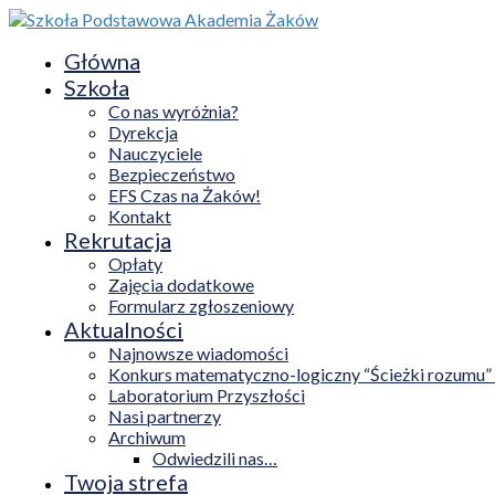
Główna
Szkoła
Co nas wyróżnia?
Dyrekcja
Nauczyciele
Bezpieczeństwo
EFS Czas na Żaków!
Kontakt
Rekrutacja
Opłaty
Zajęcia dodatkowe
Formularz zgłoszeniowy
Aktualności
Najnowsze wiadomości
Konkurs matematyczno-logiczny “Ścieżki rozumu”
Laboratorium Przyszłości
Nasi partnerzy
Archiwum
Odwiedzili nas…
Twoja strefa