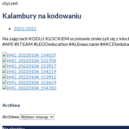
styczeń
Kalambury na kodowaniu
2021/2022
Na zajęciach KODUJ KLOCKIEM uczniowie zmierzyli się z klockow
#APE #STEAM #LEGOeducation #ALEnauczanie #AKCESeduka
Archiwa
Archiwa
Na skróty: