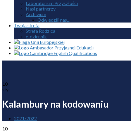
Laboratorium Przyszłości
Nasi partnerzy
Archiwum
Odwiedzili nas…
Twoja strefa
Strefa Rodzica
e-dziennik
10
sty
Kalambury na kodowaniu
2021/2022
10