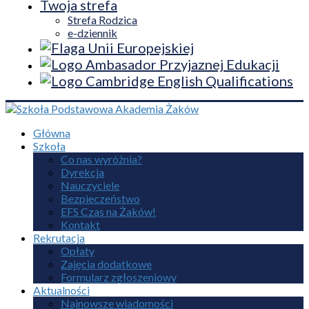
Twoja strefa
Strefa Rodzica
e-dziennik
Główna
Szkoła
Co nas wyróżnia?
Dyrekcja
Nauczyciele
Bezpieczeństwo
EFS Czas na Żaków!
Kontakt
Rekrutacja
Opłaty
Zajęcia dodatkowe
Formularz zgłoszeniowy
Aktualności
Najnowsze wiadomości