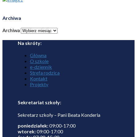
Archiwa
Archiwa
Na skróty:
Główna
O szkole
e-dziennik
Strefa rodzica
Kontakt
Projekty
Sekretariat szkoły:
Sekretarz szkoły – Pani Beata Konderla
poniedziałek:
09:00-17:00
wtorek:
09:00-17:00