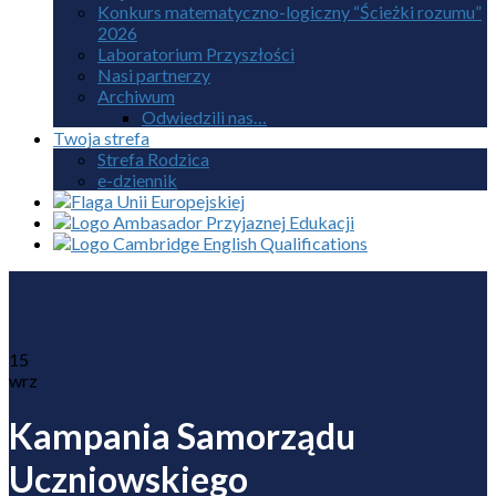
Konkurs matematyczno-logiczny “Ścieżki rozumu”
2026
Laboratorium Przyszłości
Nasi partnerzy
Archiwum
Odwiedzili nas…
Twoja strefa
Strefa Rodzica
e-dziennik
15
wrz
Kampania Samorządu
Uczniowskiego