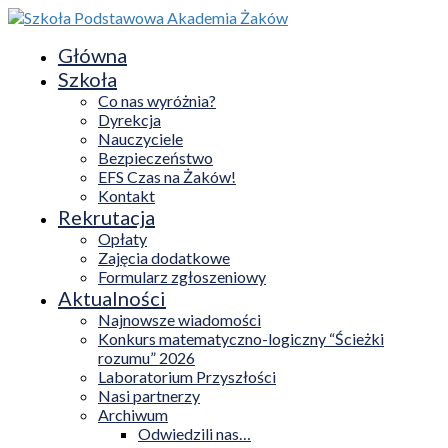
Główna
Szkoła
Co nas wyróżnia?
Dyrekcja
Nauczyciele
Bezpieczeństwo
EFS Czas na Żaków!
Kontakt
Rekrutacja
Opłaty
Zajęcia dodatkowe
Formularz zgłoszeniowy
Aktualności
Najnowsze wiadomości
Konkurs matematyczno-logiczny “Ścieżki
rozumu” 2026
Laboratorium Przyszłości
Nasi partnerzy
Archiwum
Odwiedzili nas…