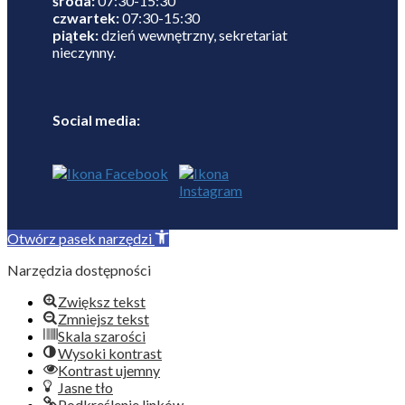
środa:
07:30-15:30
czwartek:
07:30-15:30
piątek:
dzień wewnętrzny, sekretariat
nieczynny.
Social media:
Otwórz pasek narzędzi
Narzędzia dostępności
Zwiększ tekst
Zmniejsz tekst
Skala szarości
Wysoki kontrast
Kontrast ujemny
Jasne tło
Podkreślenie linków