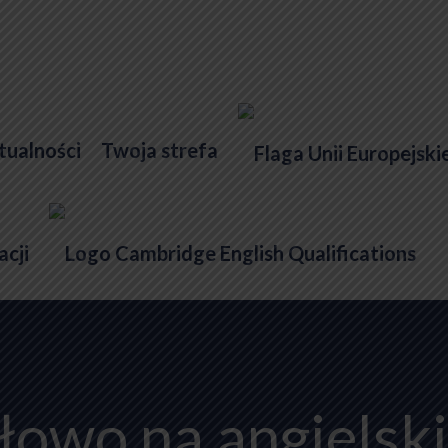
tualności
Twoja strefa
owo na angielsk