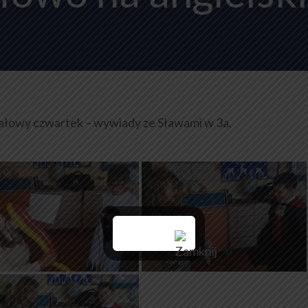
ałowy czwartek – wywiady ze Sławami w 3a.