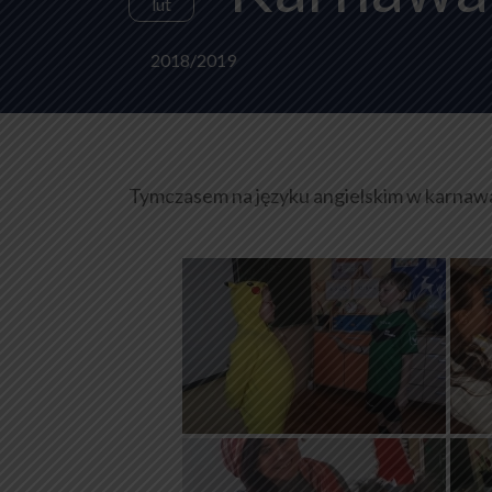
lut
2018/2019
Tymczasem na języku angielskim w karnaw