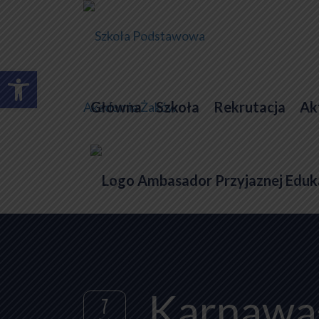
Otwórz pasek narzędzi
Główna
Szkoła
Rekrutacja
Ak
Karnawał
7