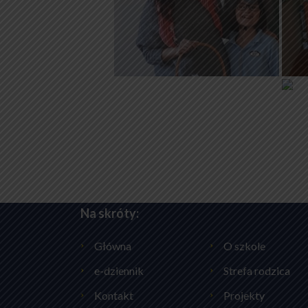
Na skróty:
Główna
O szkole
e-dziennik
Strefa rodzica
Kontakt
Projekty