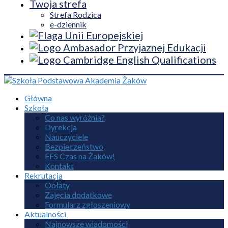
Twoja strefa
Strefa Rodzica
e-dziennik
Główna
Szkoła
Co nas wyróżnia?
Dyrekcja
Nauczyciele
Bezpieczeństwo
EFS Czas na Żaków!
Kontakt
Rekrutacja
Opłaty
Zajęcia dodatkowe
Formularz zgłoszeniowy
Aktualności
Najnowsze wiadomości