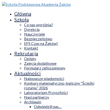
Główna
Szkoła
Co nas wyróżnia?
Dyrekcja
Nauczyciele
Bezpieczeństwo
EFS Czas na Żaków!
Kontakt
Rekrutacja
Opłaty
Zajęcia dodatkowe
Formularz zgłoszeniowy
Aktualności
Najnowsze wiadomości
Konkurs matematyczno-logiczny “Ścieżki
rozumu” 2026
Laboratorium Przyszłości
Nasi partnerzy
Archiwum
Odwiedzili nas…