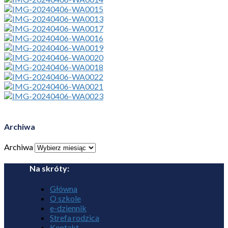
Archiwa
Archiwa
Na skróty:
Główna
O szkole
e-dziennik
Strefa rodzica
Kontakt