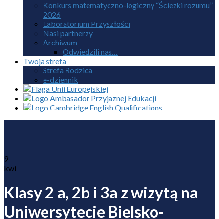
Konkurs matematyczno-logiczny “Ścieżki rozumu”
2026
Laboratorium Przyszłości
Nasi partnerzy
Archiwum
Odwiedzili nas…
Twoja strefa
Strefa Rodzica
e-dziennik
9
kwi
Klasy 2 a, 2b i 3a z wizytą na
Uniwersytecie Bielsko-