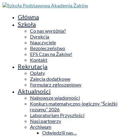
Główna
Szkoła
Co nas wyróżnia?
Dyrekcja
Nauczyciele
Bezpieczeństwo
EFS Czas na Żaków!
Kontakt
Rekrutacja
Opłaty
Zajęcia dodatkowe
Formularz zgłoszeniowy
Aktualności
Najnowsze wiadomości
Konkurs matematyczno-logiczny “Ścieżki
rozumu” 2026
Laboratorium Przyszłości
Nasi partnerzy
Archiwum
Odwiedzili nas…