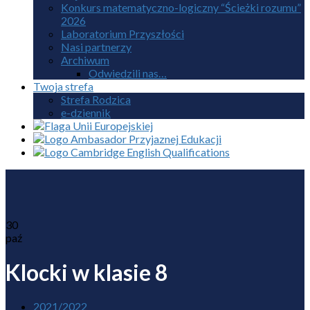
Konkurs matematyczno-logiczny “Ścieżki rozumu”
2026
Laboratorium Przyszłości
Nasi partnerzy
Archiwum
Odwiedzili nas…
Twoja strefa
Strefa Rodzica
e-dziennik
30
paź
Klocki w klasie 8
2021/2022