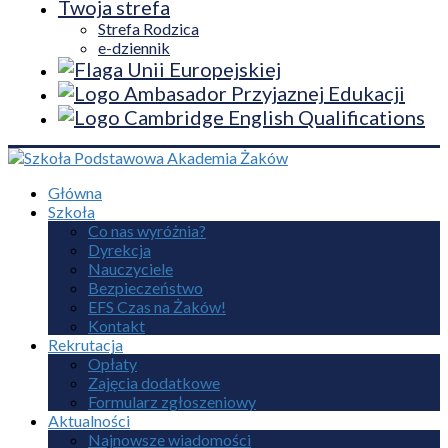
Twoja strefa
Strefa Rodzica
e-dziennik
Główna
Szkoła
Co nas wyróżnia?
Dyrekcja
Nauczyciele
Bezpieczeństwo
EFS Czas na Żaków!
Kontakt
Rekrutacja
Opłaty
Zajęcia dodatkowe
Formularz zgłoszeniowy
Aktualności
Najnowsze wiadomości