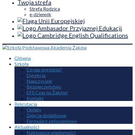
Twoja strefa
Strefa Rodzica
e-dziennik
Główna
Szkoła
Co nas wyróżnia?
Dyrekcja
Nauczyciele
Bezpieczeństwo
EFS Czas na Żaków!
Kontakt
Rekrutacja
Opłaty
Zajęcia dodatkowe
Formularz zgłoszeniowy
Aktualności
Najnowsze wiadomości