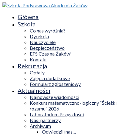
Główna
Szkoła
Co nas wyróżnia?
Dyrekcja
Nauczyciele
Bezpieczeństwo
EFS Czas na Żaków!
Kontakt
Rekrutacja
Opłaty
Zajęcia dodatkowe
Formularz zgłoszeniowy
Aktualności
Najnowsze wiadomości
Konkurs matematyczno-logiczny “Ścieżki
rozumu” 2026
Laboratorium Przyszłości
Nasi partnerzy
Archiwum
Odwiedzili nas…