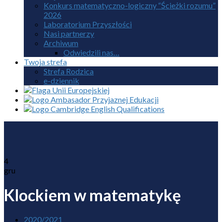
Konkurs matematyczno-logiczny “Ścieżki rozumu”
2026
Laboratorium Przyszłości
Nasi partnerzy
Archiwum
Odwiedzili nas…
Twoja strefa
Strefa Rodzica
e-dziennik
4
gru
Klockiem w matematykę
2020/2021