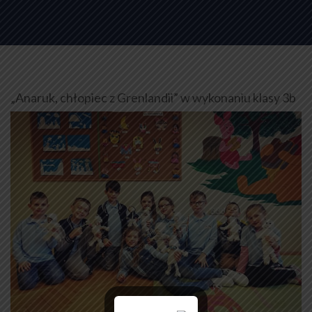
„Anaruk, chłopiec z Grenlandii” w wykonaniu klasy 3b