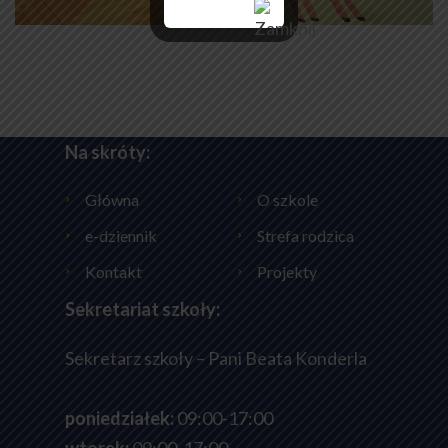
Na skróty:
Główna
O szkole
e-dziennik
Strefa rodzica
Kontakt
Projekty
Sekretariat szkoły:
Sekretarz szkoły – Pani Beata Konderla
poniedziałek:
09:00-17:00
wtorek:
09:00-17:00