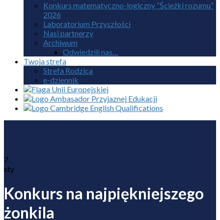
Konkurs matematyczno-logiczny “Ścieżki rozumu”
2026
Laboratorium Przyszłości
Nasi partnerzy
Archiwum
Odwiedzili nas…
Twoja strefa
Strefa Rodzica
e-dziennik
7
sty
Konkurs na najpiękniejszego
żonkila