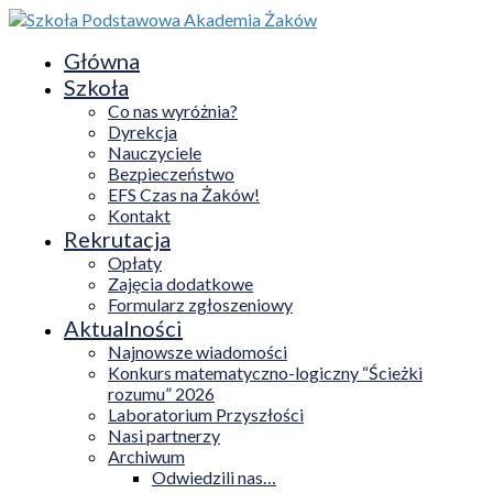
Główna
Szkoła
Co nas wyróżnia?
Dyrekcja
Nauczyciele
Bezpieczeństwo
EFS Czas na Żaków!
Kontakt
Rekrutacja
Opłaty
Zajęcia dodatkowe
Formularz zgłoszeniowy
Aktualności
Najnowsze wiadomości
Konkurs matematyczno-logiczny “Ścieżki
rozumu” 2026
Laboratorium Przyszłości
Nasi partnerzy
Archiwum
Odwiedzili nas…