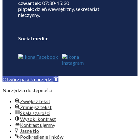
czwartek:
07:30-15:30
piątek:
dzień wewnętrzny, sekretariat
nieczynny.
Social media:
Otwórz pasek narzędzi
Narzędzia dostępności
Zwiększ tekst
Zmniejsz tekst
Skala szarości
Wysoki kontrast
Kontrast ujemny
Jasne tło
Podkreślenie linków