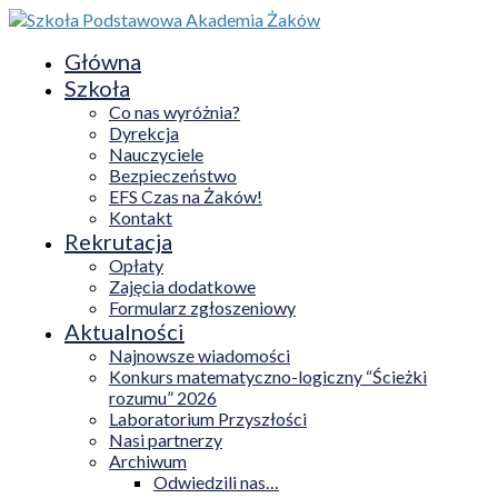
Główna
Szkoła
Co nas wyróżnia?
Dyrekcja
Nauczyciele
Bezpieczeństwo
EFS Czas na Żaków!
Kontakt
Rekrutacja
Opłaty
Zajęcia dodatkowe
Formularz zgłoszeniowy
Aktualności
Najnowsze wiadomości
Konkurs matematyczno-logiczny “Ścieżki
rozumu” 2026
Laboratorium Przyszłości
Nasi partnerzy
Archiwum
Odwiedzili nas…