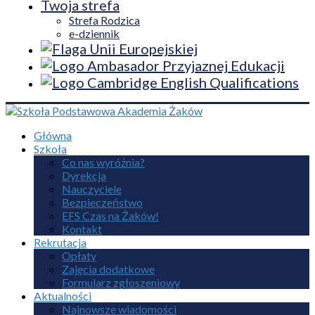
Twoja strefa
Strefa Rodzica
e-dziennik
Główna
Szkoła
Co nas wyróżnia?
Dyrekcja
Nauczyciele
Bezpieczeństwo
EFS Czas na Żaków!
Kontakt
Rekrutacja
Opłaty
Zajęcia dodatkowe
Formularz zgłoszeniowy
Aktualności
Najnowsze wiadomości