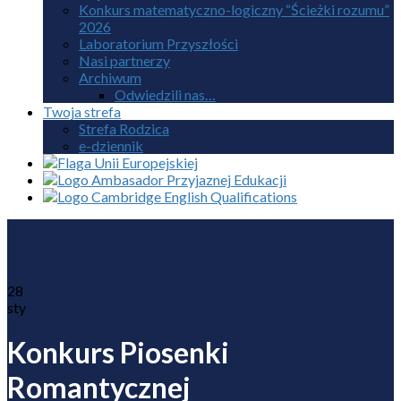
Konkurs matematyczno-logiczny “Ścieżki rozumu”
2026
Laboratorium Przyszłości
Nasi partnerzy
Archiwum
Odwiedzili nas…
Twoja strefa
Strefa Rodzica
e-dziennik
28
sty
Konkurs Piosenki
Romantycznej