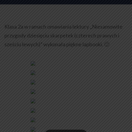
Klasa 2a w ramach omawiania lektury „Niesamowite
przygody dziesięciu skarpetek (czterech prawych i
sześciu lewych)” wykonała piękne lapbooki. 🙂