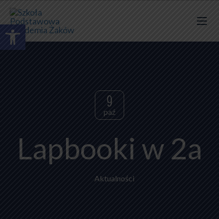
Otwórz pasek narzędzi
9
paź
Lapbooki w 2a
Aktualności