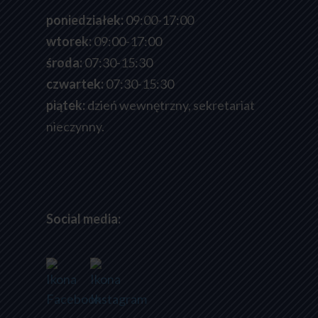
poniedziałek:
09:00-17:00
wtorek:
09:00-17:00
środa:
07:30-15:30
czwartek:
07:30-15:30
piątek:
dzień wewnętrzny, sekretariat
nieczynny.
Social media: