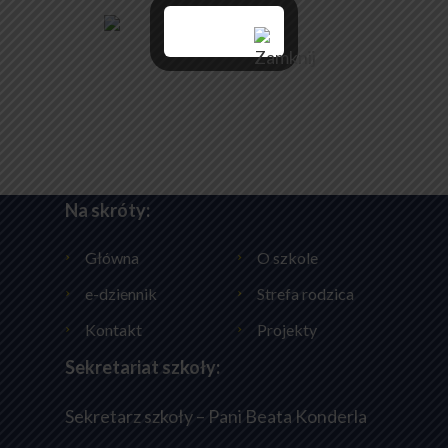
Na skróty:
Główna
O szkole
e-dziennik
Strefa rodzica
Kontakt
Projekty
Sekretariat szkoły:
Sekretarz szkoły – Pani Beata Konderla