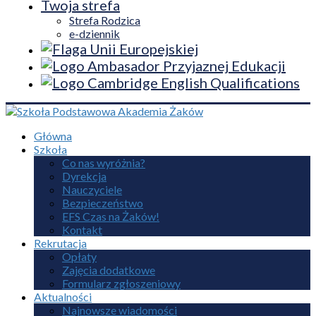
Twoja strefa
Strefa Rodzica
e-dziennik
Główna
Szkoła
Co nas wyróżnia?
Dyrekcja
Nauczyciele
Bezpieczeństwo
EFS Czas na Żaków!
Kontakt
Rekrutacja
Opłaty
Zajęcia dodatkowe
Formularz zgłoszeniowy
Aktualności
Najnowsze wiadomości