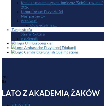
Konkurs matematyczno-logiczny “Ścieżki rozumu”
2026
Laboratorium Przyszłości
Nasi partnerzy
Archiwum
Odwiedzili nas…
Twoja strefa
Strefa Rodzica
e-dziennik
28
lip
LATO Z AKADEMIĄ ŻAKÓW
2017/2018