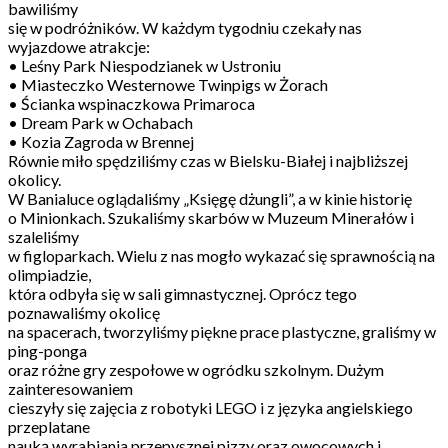
bawiliśmy
się w podróżników. W każdym tygodniu czekały nas
wyjazdowe atrakcje:
• Leśny Park Niespodzianek w Ustroniu
• Miasteczko Westernowe Twinpigs w Żorach
• Ścianka wspinaczkowa Primaroca
• Dream Park w Ochabach
• Kozia Zagroda w Brennej
Równie miło spędziliśmy czas w Bielsku-Białej i najbliższej
okolicy.
W Banialuce oglądaliśmy „Księgę dżungli”, a w kinie historię
o Minionkach. Szukaliśmy skarbów w Muzeum Minerałów i
szaleliśmy
w figloparkach. Wielu z nas mogło wykazać się sprawnością na
olimpiadzie,
która odbyła się w sali gimnastycznej. Oprócz tego
poznawaliśmy okolicę
na spacerach, tworzyliśmy piękne prace plastyczne, graliśmy w
ping-ponga
oraz różne gry zespołowe w ogródku szkolnym. Dużym
zainteresowaniem
cieszyły się zajęcia z robotyki LEGO i z języka angielskiego
przeplatane
nauką wyrabiania przepysznej pizzy oraz owocowych i