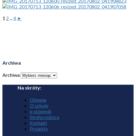
1
2
...
4
►
Archiwa
Archiwa
Na skróty:
Główna
O szkole
e-dziennik
Strefa rodzica
Kontakt
Projekty