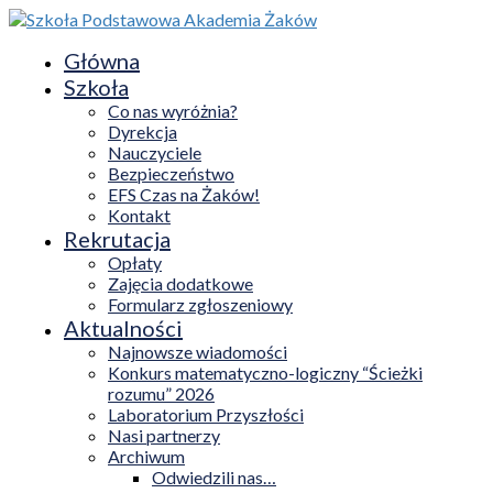
Główna
Szkoła
Co nas wyróżnia?
Dyrekcja
Nauczyciele
Bezpieczeństwo
EFS Czas na Żaków!
Kontakt
Rekrutacja
Opłaty
Zajęcia dodatkowe
Formularz zgłoszeniowy
Aktualności
Najnowsze wiadomości
Konkurs matematyczno-logiczny “Ścieżki
rozumu” 2026
Laboratorium Przyszłości
Nasi partnerzy
Archiwum
Odwiedzili nas…