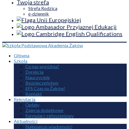
Twoja strefa
Strefa Rodzica
e-dziennik
Główna
Szkoła
Co nas wyróżnia?
Dyrekcja
Nauczyciele
Bezpieczeństwo
EFS Czas na Żaków!
Kontakt
Rekrutacja
Opłaty
Zajęcia dodatkowe
Formularz zgłoszeniowy
Aktualności
Najnowsze wiadomości