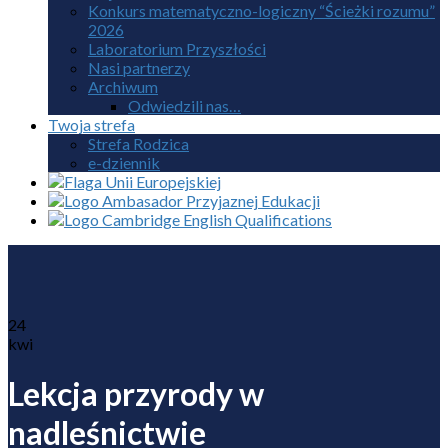
Konkurs matematyczno-logiczny “Ścieżki rozumu”
2026
Laboratorium Przyszłości
Nasi partnerzy
Archiwum
Odwiedzili nas…
Twoja strefa
Strefa Rodzica
e-dziennik
24
kwi
Lekcja przyrody w
nadleśnictwie