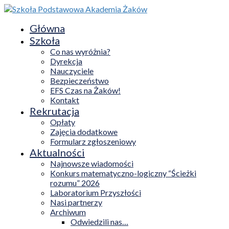
Główna
Szkoła
Co nas wyróżnia?
Dyrekcja
Nauczyciele
Bezpieczeństwo
EFS Czas na Żaków!
Kontakt
Rekrutacja
Opłaty
Zajęcia dodatkowe
Formularz zgłoszeniowy
Aktualności
Najnowsze wiadomości
Konkurs matematyczno-logiczny “Ścieżki
rozumu” 2026
Laboratorium Przyszłości
Nasi partnerzy
Archiwum
Odwiedzili nas…