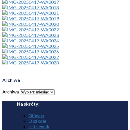
Archiwa
Archiwa
Na skróty:
Główna
O szkole
e-dziennik