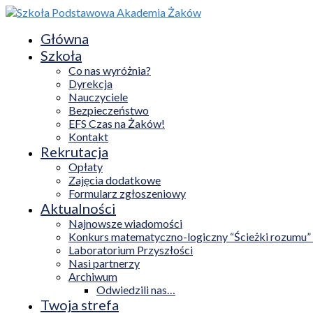
Główna
Szkoła
Co nas wyróżnia?
Dyrekcja
Nauczyciele
Bezpieczeństwo
EFS Czas na Żaków!
Kontakt
Rekrutacja
Opłaty
Zajęcia dodatkowe
Formularz zgłoszeniowy
Aktualności
Najnowsze wiadomości
Konkurs matematyczno-logiczny “Ścieżki rozumu”
Laboratorium Przyszłości
Nasi partnerzy
Archiwum
Odwiedzili nas…
Twoja strefa