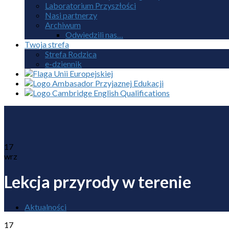
Laboratorium Przyszłości
Nasi partnerzy
Archiwum
Odwiedzili nas…
Twoja strefa
Strefa Rodzica
e-dziennik
17
wrz
Lekcja przyrody w terenie
Aktualności
17