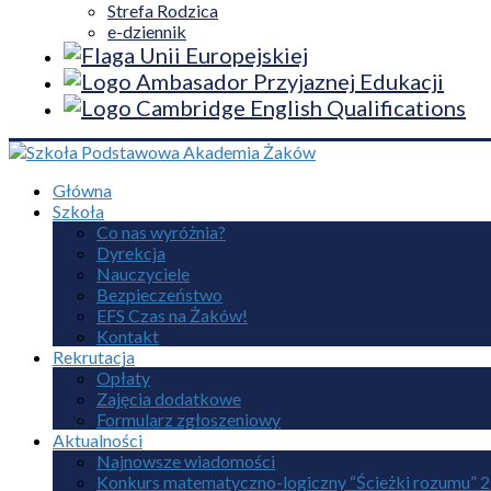
Strefa Rodzica
e-dziennik
Główna
Szkoła
Co nas wyróżnia?
Dyrekcja
Nauczyciele
Bezpieczeństwo
EFS Czas na Żaków!
Kontakt
Rekrutacja
Opłaty
Zajęcia dodatkowe
Formularz zgłoszeniowy
Aktualności
Najnowsze wiadomości
Konkurs matematyczno-logiczny “Ścieżki rozumu” 