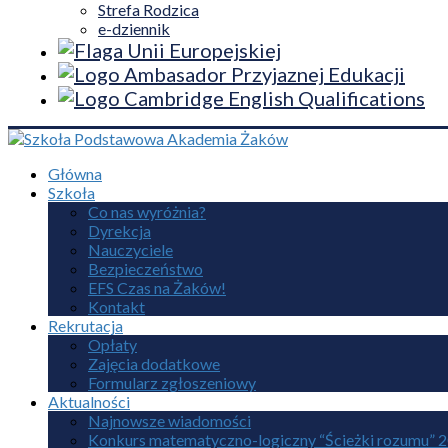
Strefa Rodzica
e-dziennik
Główna
Szkoła
Co nas wyróżnia?
Dyrekcja
Nauczyciele
Bezpieczeństwo
EFS Czas na Żaków!
Kontakt
Rekrutacja
Opłaty
Zajęcia dodatkowe
Formularz zgłoszeniowy
Aktualności
Najnowsze wiadomości
Konkurs matematyczno-logiczny “Ścieżki rozumu” 