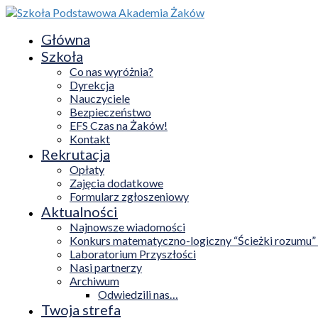
Główna
Szkoła
Co nas wyróżnia?
Dyrekcja
Nauczyciele
Bezpieczeństwo
EFS Czas na Żaków!
Kontakt
Rekrutacja
Opłaty
Zajęcia dodatkowe
Formularz zgłoszeniowy
Aktualności
Najnowsze wiadomości
Konkurs matematyczno-logiczny “Ścieżki rozumu”
Laboratorium Przyszłości
Nasi partnerzy
Archiwum
Odwiedzili nas…
Twoja strefa