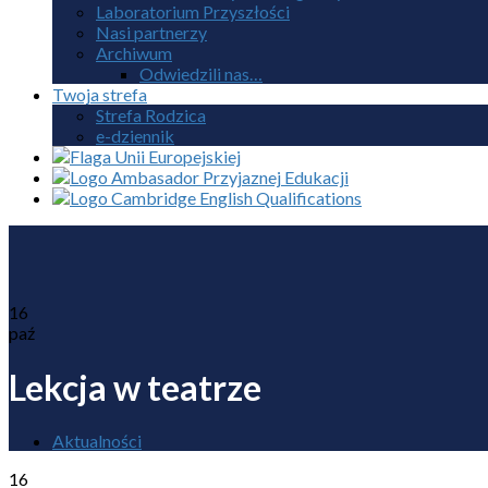
Laboratorium Przyszłości
Nasi partnerzy
Archiwum
Odwiedzili nas…
Twoja strefa
Strefa Rodzica
e-dziennik
16
paź
Lekcja w teatrze
Aktualności
16