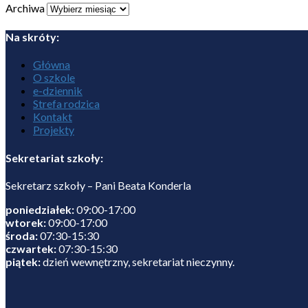
Archiwa
Na skróty:
Główna
O szkole
e-dziennik
Strefa rodzica
Kontakt
Projekty
Sekretariat szkoły:
Sekretarz szkoły – Pani Beata Konderla
poniedziałek:
09:00-17:00
wtorek:
09:00-17:00
środa:
07:30-15:30
czwartek:
07:30-15:30
piątek:
dzień wewnętrzny, sekretariat nieczynny.