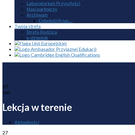
Laboratorium Przyszłości
Nasi partnerzy
Archiwum
Odwiedzili nas…
Twoja strefa
Strefa Rodzica
e-dziennik
27
kwi
Lekcja w terenie
Aktualności
27