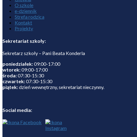
O szkole
e-dziennik
Strefa rodzica
Kontakt
Projekty
Sekretariat szkoły:
Sekretarz szkoły – Pani Beata Konderla
poniedziałek:
09:00-17:00
wtorek:
09:00-17:00
środa:
07:30-15:30
czwartek:
07:30-15:30
piątek:
dzień wewnętrzny, sekretariat nieczynny.
Social media: