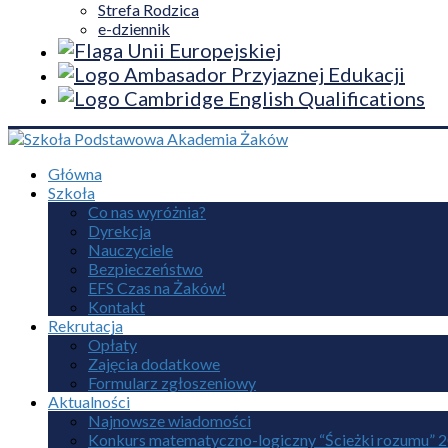
Strefa Rodzica
e-dziennik
Główna
Szkoła
Co nas wyróżnia?
Dyrekcja
Nauczyciele
Bezpieczeństwo
EFS Czas na Żaków!
Kontakt
Rekrutacja
Opłaty
Zajęcia dodatkowe
Formularz zgłoszeniowy
Aktualności
Najnowsze wiadomości
Konkurs matematyczno-logiczny “Ścieżki rozumu” 