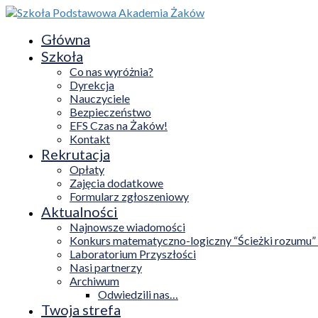
Główna
Szkoła
Co nas wyróżnia?
Dyrekcja
Nauczyciele
Bezpieczeństwo
EFS Czas na Żaków!
Kontakt
Rekrutacja
Opłaty
Zajęcia dodatkowe
Formularz zgłoszeniowy
Aktualności
Najnowsze wiadomości
Konkurs matematyczno-logiczny “Ścieżki rozumu”
Laboratorium Przyszłości
Nasi partnerzy
Archiwum
Odwiedzili nas…
Twoja strefa