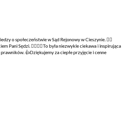
edzy o społeczeństwie w Sąd Rejonowy w Cieszynie. 👩‍⚖️
Pani Sędzi. 👩‍⚖️👨‍⚖️To była niezwykle ciekawa i inspirująca
prawników. 👍Dziękujemy za ciepłe przyjęcie i cenne