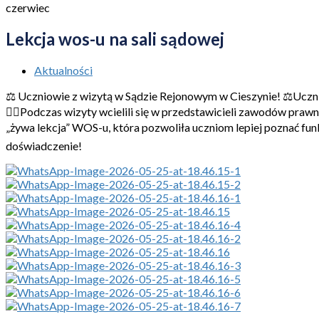
czerwiec
Lekcja wos-u na sali sądowej
Aktualności
⚖️ Uczniowie z wizytą w Sądzie Rejonowym w Cieszynie! ⚖️Ucznio
👨‍⚖️Podczas wizyty wcielili się w przedstawicieli zawodów prawn
„żywa lekcja” WOS-u, która pozwoliła uczniom lepiej poznać fu
doświadczenie!