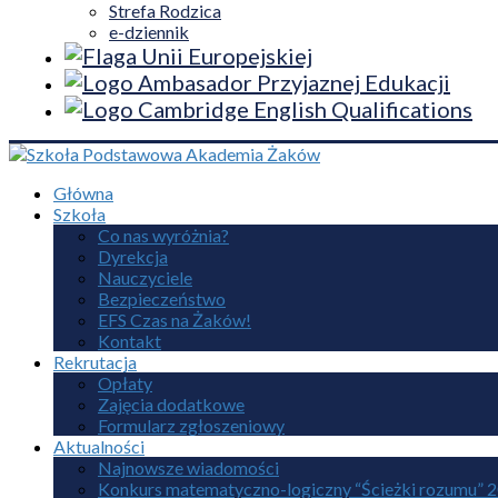
Strefa Rodzica
e-dziennik
Główna
Szkoła
Co nas wyróżnia?
Dyrekcja
Nauczyciele
Bezpieczeństwo
EFS Czas na Żaków!
Kontakt
Rekrutacja
Opłaty
Zajęcia dodatkowe
Formularz zgłoszeniowy
Aktualności
Najnowsze wiadomości
Konkurs matematyczno-logiczny “Ścieżki rozumu” 