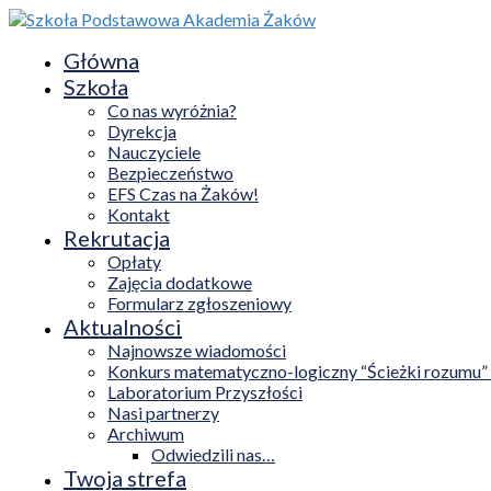
Główna
Szkoła
Co nas wyróżnia?
Dyrekcja
Nauczyciele
Bezpieczeństwo
EFS Czas na Żaków!
Kontakt
Rekrutacja
Opłaty
Zajęcia dodatkowe
Formularz zgłoszeniowy
Aktualności
Najnowsze wiadomości
Konkurs matematyczno-logiczny “Ścieżki rozumu”
Laboratorium Przyszłości
Nasi partnerzy
Archiwum
Odwiedzili nas…
Twoja strefa