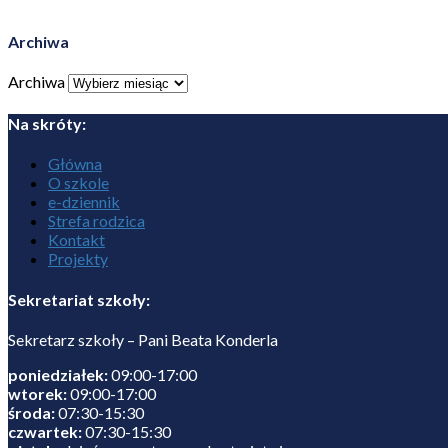
Archiwa
Archiwa
Na skróty:
Główna
O szkole
e-dziennik
Strefa rodzica
Kontakt
Projekty
Sekretariat szkoły:
Sekretarz szkoły – Pani Beata Konderla
poniedziałek:
09:00-17:00
wtorek:
09:00-17:00
środa:
07:30-15:30
czwartek:
07:30-15:30