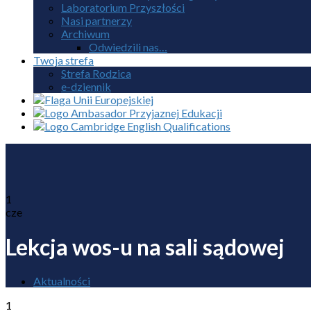
Laboratorium Przyszłości
Nasi partnerzy
Archiwum
Odwiedzili nas…
Twoja strefa
Strefa Rodzica
e-dziennik
1
cze
Lekcja wos-u na sali sądowej
Aktualności
1