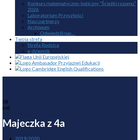
Konkurs matematyczno-logiczny “Ścieżki rozumu”
2026
Laboratorium Przyszłości
Nasi partnerzy
Archiwum
Odwiedzili nas…
Twoja strefa
Strefa Rodzica
e-dziennik
28
paź
Majeczka z 4a
2019/2020