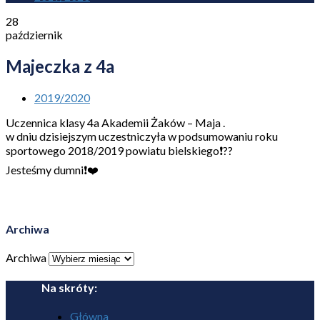
28
październik
Majeczka z 4a
2019/2020
Uczennica klasy 4a Akademii Żaków – Maja .
w dniu dzisiejszym uczestniczyła w podsumowaniu roku
sportowego 2018/2019 powiatu bielskiego❗️??
Jesteśmy dumni❗️❤️
Archiwa
Archiwa
Na skróty:
Główna