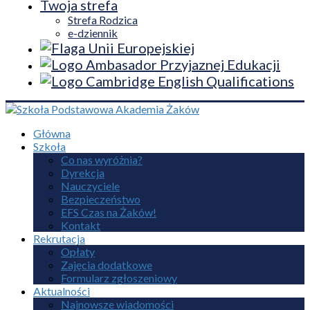
Twoja strefa
Strefa Rodzica
e-dziennik
Główna
Szkoła
Co nas wyróżnia?
Dyrekcja
Nauczyciele
Bezpieczeństwo
EFS Czas na Żaków!
Kontakt
Rekrutacja
Opłaty
Zajęcia dodatkowe
Formularz zgłoszeniowy
Aktualności
Najnowsze wiadomości