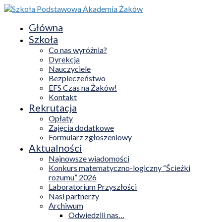
Główna
Szkoła
Co nas wyróżnia?
Dyrekcja
Nauczyciele
Bezpieczeństwo
EFS Czas na Żaków!
Kontakt
Rekrutacja
Opłaty
Zajęcia dodatkowe
Formularz zgłoszeniowy
Aktualności
Najnowsze wiadomości
Konkurs matematyczno-logiczny “Ścieżki
rozumu” 2026
Laboratorium Przyszłości
Nasi partnerzy
Archiwum
Odwiedzili nas…