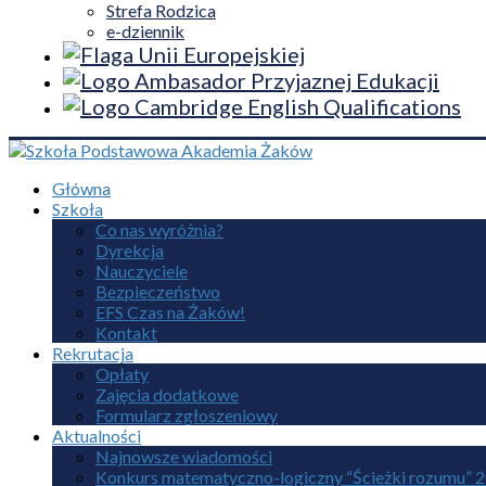
Strefa Rodzica
e-dziennik
Główna
Szkoła
Co nas wyróżnia?
Dyrekcja
Nauczyciele
Bezpieczeństwo
EFS Czas na Żaków!
Kontakt
Rekrutacja
Opłaty
Zajęcia dodatkowe
Formularz zgłoszeniowy
Aktualności
Najnowsze wiadomości
Konkurs matematyczno-logiczny “Ścieżki rozumu” 