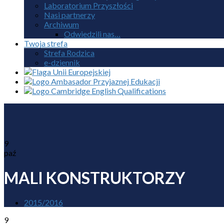
Laboratorium Przyszłości
Nasi partnerzy
Archiwum
Odwiedzili nas…
Twoja strefa
Strefa Rodzica
e-dziennik
9
paź
MALI KONSTRUKTORZY
2015/2016
9