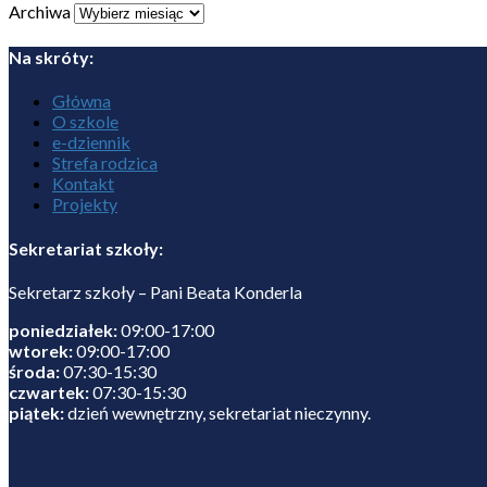
Archiwa
Na skróty:
Główna
O szkole
e-dziennik
Strefa rodzica
Kontakt
Projekty
Sekretariat szkoły:
Sekretarz szkoły – Pani Beata Konderla
poniedziałek:
09:00-17:00
wtorek:
09:00-17:00
środa:
07:30-15:30
czwartek:
07:30-15:30
piątek:
dzień wewnętrzny, sekretariat nieczynny.