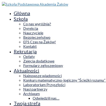
Główna
Szkoła
Co nas wyróżnia?
Dyrekcja
Nauczyciele
Bezpieczeństwo
EFS Czas na Żaków!
Kontakt
Rekrutacja
Opłaty
Zajęcia dodatkowe
Formularz zgłoszeniowy
Aktualności
Najnowsze wiadomości
Konkurs matematyczno-logiczny “Ścieżki rozumu”
Laboratorium Przyszłości
Nasi partnerzy
Archiwum
Odwiedzili nas…
Twoja strefa