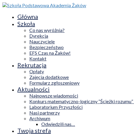
Główna
Szkoła
Co nas wyróżnia?
Dyrekcja
Nauczyciele
Bezpieczeństwo
EFS Czas na Żaków!
Kontakt
Rekrutacja
Opłaty
Zajęcia dodatkowe
Formularz zgłoszeniowy
Aktualności
Najnowsze wiadomości
Konkurs matematyczno-logiczny “Ścieżki rozumu”
Laboratorium Przyszłości
Nasi partnerzy
Archiwum
Odwiedzili nas…
Twoja strefa