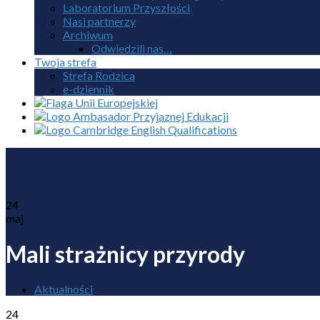
Laboratorium Przyszłości
Nasi partnerzy
Archiwum
Odwiedzili nas…
Twoja strefa
Strefa Rodzica
e-dziennik
24
maj
Mali strażnicy przyrody
Aktualności
24