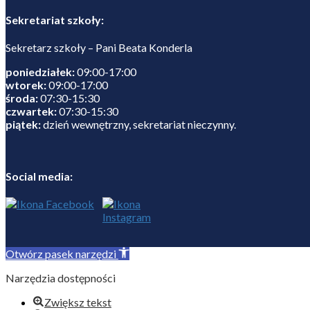
Sekretariat szkoły:
Sekretarz szkoły – Pani Beata Konderla
poniedziałek:
09:00-17:00
wtorek:
09:00-17:00
środa:
07:30-15:30
czwartek:
07:30-15:30
piątek:
dzień wewnętrzny, sekretariat nieczynny.
Social media:
Otwórz pasek narzędzi
Narzędzia dostępności
Zwiększ tekst