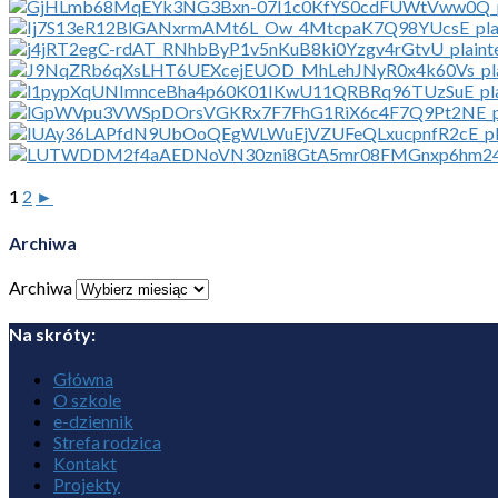
1
2
►
Archiwa
Archiwa
Na skróty:
Główna
O szkole
e-dziennik
Strefa rodzica
Kontakt
Projekty