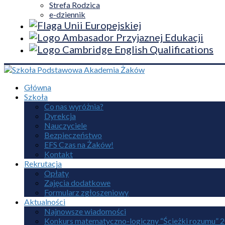
Strefa Rodzica
e-dziennik
Główna
Szkoła
Co nas wyróżnia?
Dyrekcja
Nauczyciele
Bezpieczeństwo
EFS Czas na Żaków!
Kontakt
Rekrutacja
Opłaty
Zajęcia dodatkowe
Formularz zgłoszeniowy
Aktualności
Najnowsze wiadomości
Konkurs matematyczno-logiczny “Ścieżki rozumu” 