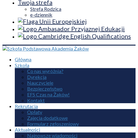
Twoja strefa
Strefa Rodzica
e-dziennik
Główna
Szkoła
Co nas wyróżnia?
Dyrekcja
Nauczyciele
Bezpieczeństwo
EFS Czas na Żaków!
Kontakt
Rekrutacja
Opłaty
Zajęcia dodatkowe
Formularz zgłoszeniowy
Aktualności
Najnowsze wiadomości