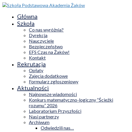
Główna
Szkoła
Co nas wyróżnia?
Dyrekcja
Nauczyciele
Bezpieczeństwo
EFS Czas na Żaków!
Kontakt
Rekrutacja
Opłaty
Zajęcia dodatkowe
Formularz zgłoszeniowy
Aktualności
Najnowsze wiadomości
Konkurs matematyczno-logiczny “Ścieżki
rozumu” 2026
Laboratorium Przyszłości
Nasi partnerzy
Archiwum
Odwiedzili nas…