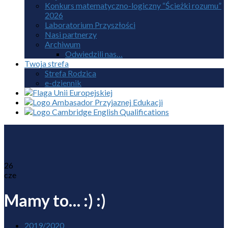
Konkurs matematyczno-logiczny “Ścieżki rozumu”
2026
Laboratorium Przyszłości
Nasi partnerzy
Archiwum
Odwiedzili nas…
Twoja strefa
Strefa Rodzica
e-dziennik
26
cze
Mamy to… :) :)
2019/2020