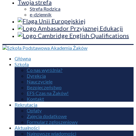
Twoja strefa
Strefa Rodzica
e-dziennik
Główna
Szkoła
Co nas wyróżnia?
Dyrekcja
Nauczyciele
Bezpieczeństwo
EFS Czas na Żaków!
Kontakt
Rekrutacja
Opłaty
Zajęcia dodatkowe
Formularz zgłoszeniowy
Aktualności
Najnowsze wiadomości