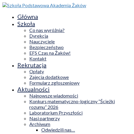
Główna
Szkoła
Co nas wyróżnia?
Dyrekcja
Nauczyciele
Bezpieczeństwo
EFS Czas na Żaków!
Kontakt
Rekrutacja
Opłaty
Zajęcia dodatkowe
Formularz zgłoszeniowy
Aktualności
Najnowsze wiadomości
Konkurs matematyczno-logiczny “Ścieżki
rozumu” 2026
Laboratorium Przyszłości
Nasi partnerzy
Archiwum
Odwiedzili nas…