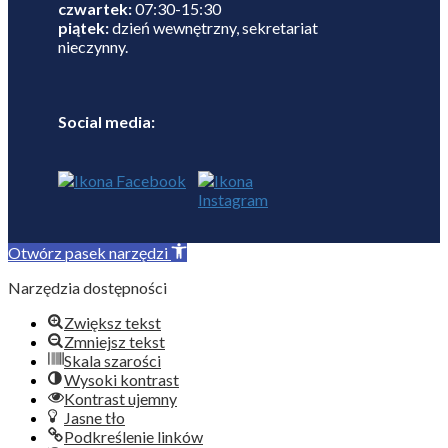
czwartek:
07:30-15:30
piątek:
dzień wewnętrzny, sekretariat
nieczynny.
Social media:
Otwórz pasek narzędzi
Narzędzia dostępności
Zwiększ tekst
Zmniejsz tekst
Skala szarości
Wysoki kontrast
Kontrast ujemny
Jasne tło
Podkreślenie linków