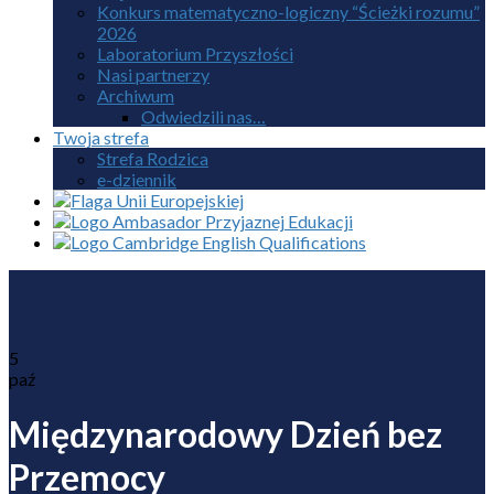
Konkurs matematyczno-logiczny “Ścieżki rozumu”
2026
Laboratorium Przyszłości
Nasi partnerzy
Archiwum
Odwiedzili nas…
Twoja strefa
Strefa Rodzica
e-dziennik
5
paź
Międzynarodowy Dzień bez
Przemocy