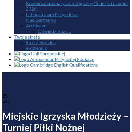
Konkurs matematyczno-logiczny “Ścieżki rozumu”
2026
Laboratorium Przyszłości
Nasi partnerzy
Archiwum
Odwiedzili nas…
Twoja strefa
Strefa Rodzica
e-dziennik
25
wrz
Miejskie Igrzyska Młodzieży –
Turniej Piłki Nożnej