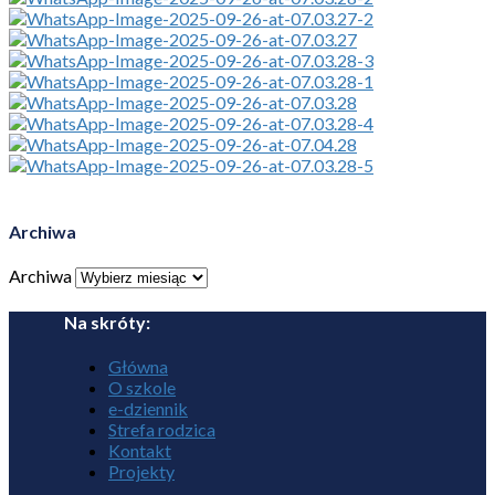
Archiwa
Archiwa
Na skróty:
Główna
O szkole
e-dziennik
Strefa rodzica
Kontakt
Projekty