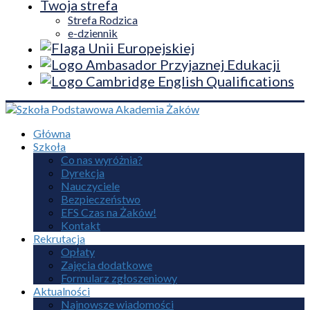
Twoja strefa
Strefa Rodzica
e-dziennik
Główna
Szkoła
Co nas wyróżnia?
Dyrekcja
Nauczyciele
Bezpieczeństwo
EFS Czas na Żaków!
Kontakt
Rekrutacja
Opłaty
Zajęcia dodatkowe
Formularz zgłoszeniowy
Aktualności
Najnowsze wiadomości