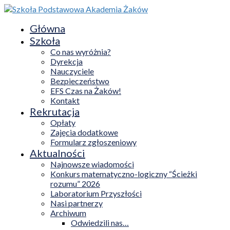
Główna
Szkoła
Co nas wyróżnia?
Dyrekcja
Nauczyciele
Bezpieczeństwo
EFS Czas na Żaków!
Kontakt
Rekrutacja
Opłaty
Zajęcia dodatkowe
Formularz zgłoszeniowy
Aktualności
Najnowsze wiadomości
Konkurs matematyczno-logiczny “Ścieżki
rozumu” 2026
Laboratorium Przyszłości
Nasi partnerzy
Archiwum
Odwiedzili nas…