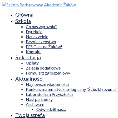
Główna
Szkoła
Co nas wyróżnia?
Dyrekcja
Nauczyciele
Bezpieczeństwo
EFS Czas na Żaków!
Kontakt
Rekrutacja
Opłaty
Zajęcia dodatkowe
Formularz zgłoszeniowy
Aktualności
Najnowsze wiadomości
Konkurs matematyczno-logiczny “Ścieżki rozumu”
Laboratorium Przyszłości
Nasi partnerzy
Archiwum
Odwiedzili nas…
Twoja strefa