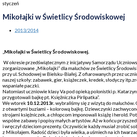
styczeń
Mikołajki w Świetlicy Środowiskowej
2013/2014
„
Mikołajki w Świetlicy Środowiskowej.
W okresie przedświątecznym z inicjatywy Samorządu Uczniows
zorganizowane „Mikołajki” dla maluchów ze Świetlicy Środowi
przy ul. Schodowej w Bielsku-Białej. Z ofiarowanych przez uczn
naszej szkoły: zabawek, gier, książeczek, kredek, słodyczy itp.z
wspaniałe paczki.
Natomiast uczniowie klasy Va pod opieką polonistki p. Katarzy
przygotowali bajkę pt. Księżniczka Pirlipatka”.
We wtorek
10.12.2013r.
wybraliśmy się z wizytą do maluchów. 
z otwartymi buziami – kolorową bajkę. Dziewczynki zachwycon
strojami księżniczek, a chłopcom imponowali książę i herold. Po
wspólne zabawy i popisy małych artystów. Aż w końcu przyszed
i wręczył dzieciom prezenty. Oczywiście każdy musiał zrobić sob
z Mikołajem. Radość dzieci była wielka, a uśmiech na ich twarzac