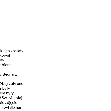
kiego zostały
skowej
iów
robiono
ny Bednarz
Obejrzały one –
e były
tem były
ł Św. Mikołaj
ie zdjęcie
h był dla nas