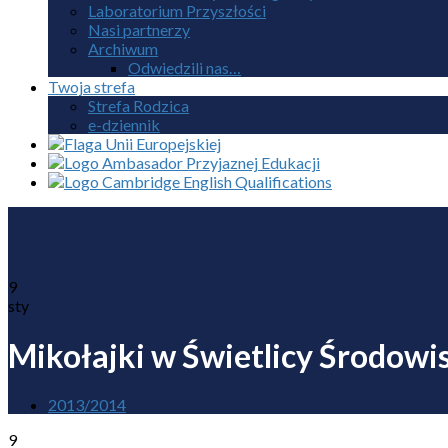
Laboratorium Przyszłości
Nasi partnerzy
Archiwum
Odwiedzili nas…
Twoja strefa
Strefa Rodzica
e-dziennik
9
sty
Mikołajki w Świetlicy Środowi
2013/2014
9