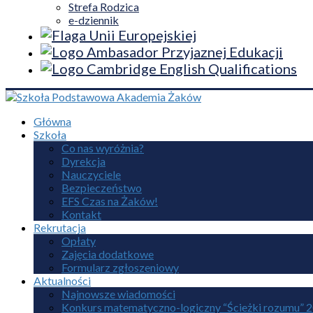
Strefa Rodzica
e-dziennik
Główna
Szkoła
Co nas wyróżnia?
Dyrekcja
Nauczyciele
Bezpieczeństwo
EFS Czas na Żaków!
Kontakt
Rekrutacja
Opłaty
Zajęcia dodatkowe
Formularz zgłoszeniowy
Aktualności
Najnowsze wiadomości
Konkurs matematyczno-logiczny “Ścieżki rozumu” 