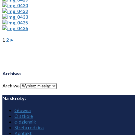
1
2
►
Archiwa
Archiwa
Na skróty:
Główna
O szkole
e-dziennik
Strefa rodzica
Kontakt