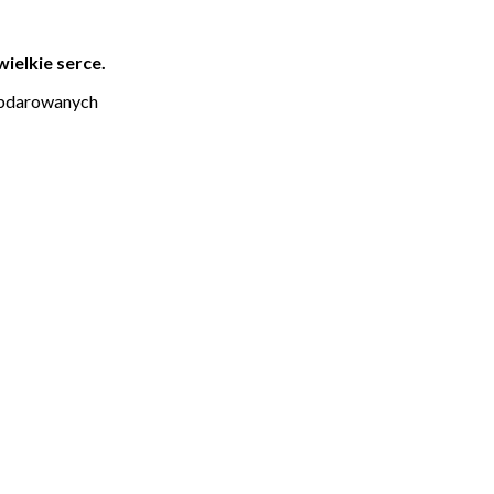
ielkie serce.
 obdarowanych