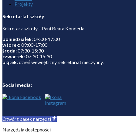
Projekty
Sekretariat szkoły:
Sekretarz szkoły – Pani Beata Konderla
poniedziałek:
09:00-17:00
wtorek:
09:00-17:00
środa:
07:30-15:30
czwartek:
07:30-15:30
piątek:
dzień wewnętrzny, sekretariat nieczynny.
Social media:
Otwórz pasek narzędzi
Narzędzia dostępności