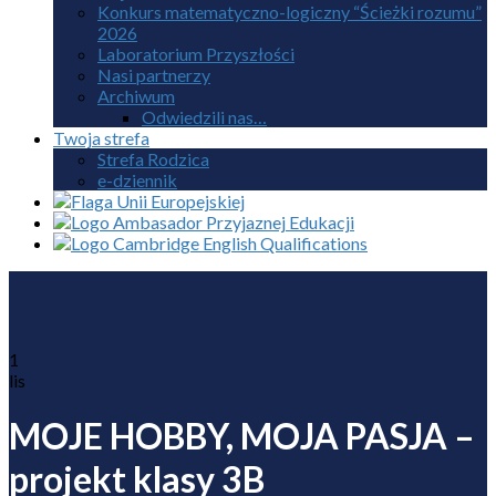
Konkurs matematyczno-logiczny “Ścieżki rozumu”
2026
Laboratorium Przyszłości
Nasi partnerzy
Archiwum
Odwiedzili nas…
Twoja strefa
Strefa Rodzica
e-dziennik
1
lis
MOJE HOBBY, MOJA PASJA –
projekt klasy 3B