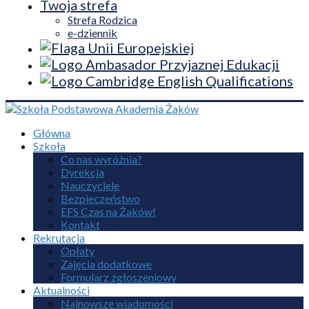
Twoja strefa
Strefa Rodzica
e-dziennik
Główna
Szkoła
Co nas wyróżnia?
Dyrekcja
Nauczyciele
Bezpieczeństwo
EFS Czas na Żaków!
Kontakt
Rekrutacja
Opłaty
Zajęcia dodatkowe
Formularz zgłoszeniowy
Aktualności
Najnowsze wiadomości