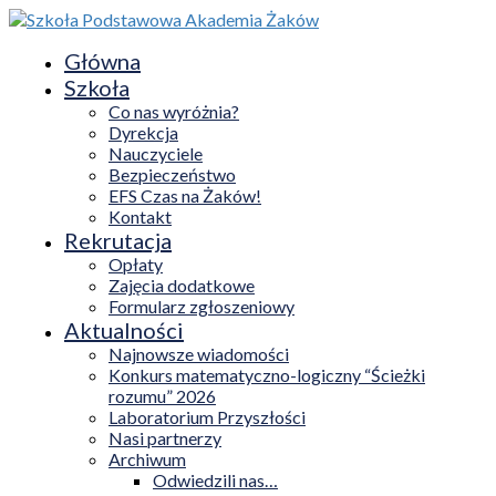
Główna
Szkoła
Co nas wyróżnia?
Dyrekcja
Nauczyciele
Bezpieczeństwo
EFS Czas na Żaków!
Kontakt
Rekrutacja
Opłaty
Zajęcia dodatkowe
Formularz zgłoszeniowy
Aktualności
Najnowsze wiadomości
Konkurs matematyczno-logiczny “Ścieżki
rozumu” 2026
Laboratorium Przyszłości
Nasi partnerzy
Archiwum
Odwiedzili nas…