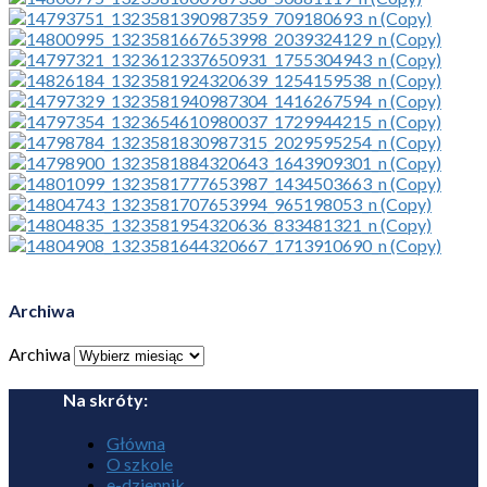
Archiwa
Archiwa
Na skróty:
Główna
O szkole
e-dziennik