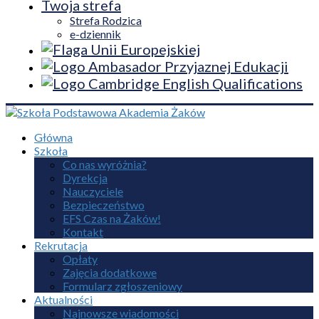
Twoja strefa
Strefa Rodzica
e-dziennik
Główna
Szkoła
Co nas wyróżnia?
Dyrekcja
Nauczyciele
Bezpieczeństwo
EFS Czas na Żaków!
Kontakt
Rekrutacja
Opłaty
Zajęcia dodatkowe
Formularz zgłoszeniowy
Aktualności
Najnowsze wiadomości