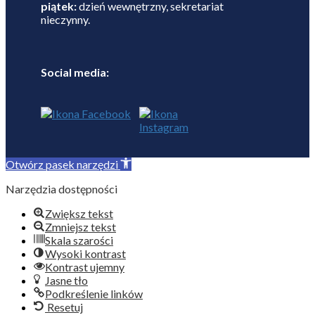
piątek:
dzień wewnętrzny, sekretariat
nieczynny.
Social media:
Otwórz pasek narzędzi
Narzędzia dostępności
Zwiększ tekst
Zmniejsz tekst
Skala szarości
Wysoki kontrast
Kontrast ujemny
Jasne tło
Podkreślenie linków
Resetuj