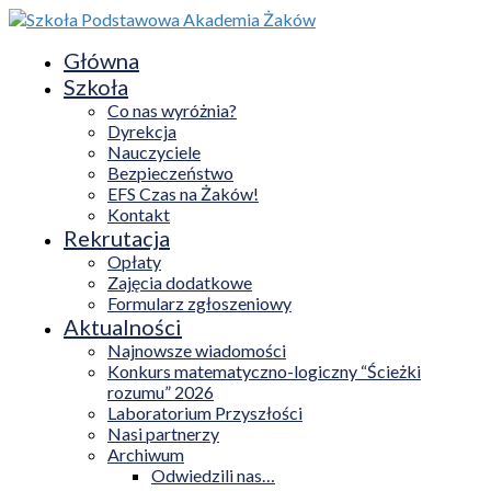
Główna
Szkoła
Co nas wyróżnia?
Dyrekcja
Nauczyciele
Bezpieczeństwo
EFS Czas na Żaków!
Kontakt
Rekrutacja
Opłaty
Zajęcia dodatkowe
Formularz zgłoszeniowy
Aktualności
Najnowsze wiadomości
Konkurs matematyczno-logiczny “Ścieżki
rozumu” 2026
Laboratorium Przyszłości
Nasi partnerzy
Archiwum
Odwiedzili nas…