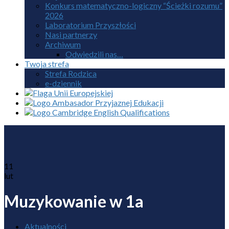
Konkurs matematyczno-logiczny “Ścieżki rozumu”
2026
Laboratorium Przyszłości
Nasi partnerzy
Archiwum
Odwiedzili nas…
Twoja strefa
Strefa Rodzica
e-dziennik
11
lut
Muzykowanie w 1a
Aktualności