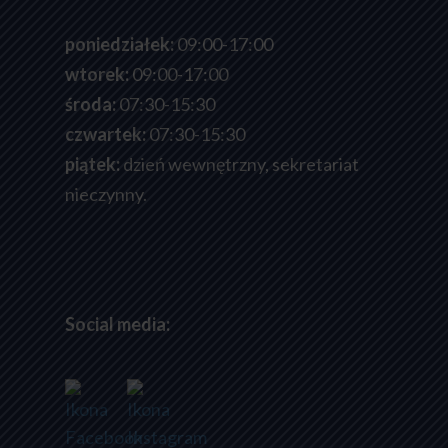
poniedziałek:
09:00-17:00
wtorek:
09:00-17:00
środa:
07:30-15:30
czwartek:
07:30-15:30
piątek:
dzień wewnętrzny, sekretariat
nieczynny.
Social media: