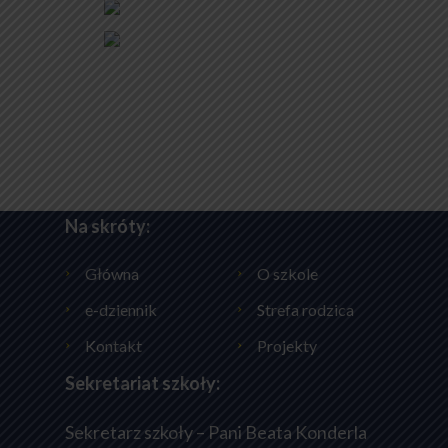
Na skróty:
Główna
O szkole
e-dziennik
Strefa rodzica
Kontakt
Projekty
Sekretariat szkoły:
Sekretarz szkoły – Pani Beata Konderla