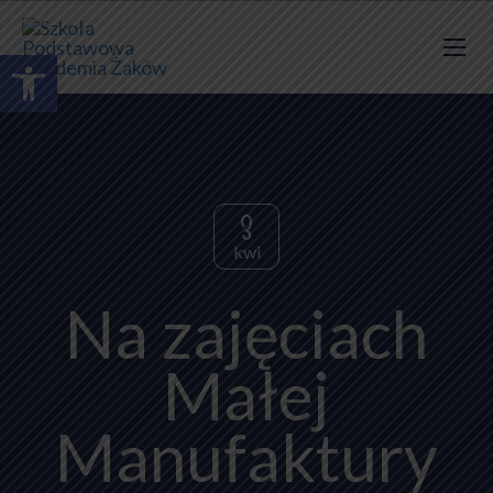
Otwórz pasek narzędzi
3
kwi
Na zajęciach
Małej
Manufaktury