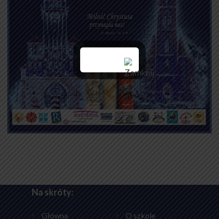
Na skróty:
Główna
O szkole