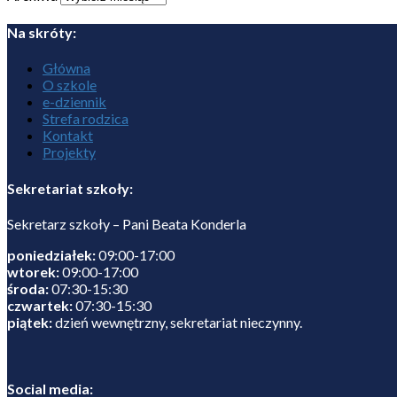
Na skróty:
Główna
O szkole
e-dziennik
Strefa rodzica
Kontakt
Projekty
Sekretariat szkoły:
Sekretarz szkoły – Pani Beata Konderla
poniedziałek:
09:00-17:00
wtorek:
09:00-17:00
środa:
07:30-15:30
czwartek:
07:30-15:30
piątek:
dzień wewnętrzny, sekretariat nieczynny.
Social media: