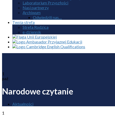
Laboratorium Przyszłości
Nasi partnerzy
Archiwum
Odwiedzili nas…
Twoja strefa
Strefa Rodzica
e-dziennik
1
paź
Narodowe czytanie
Aktualności
1