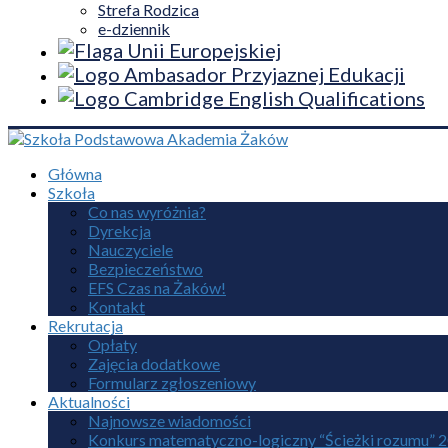
Strefa Rodzica
e-dziennik
Główna
Szkoła
Co nas wyróżnia?
Dyrekcja
Nauczyciele
Bezpieczeństwo
EFS Czas na Żaków!
Kontakt
Rekrutacja
Opłaty
Zajęcia dodatkowe
Formularz zgłoszeniowy
Aktualności
Najnowsze wiadomości
Konkurs matematyczno-logiczny “Ścieżki rozumu” 