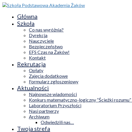
Główna
Szkoła
Co nas wyróżnia?
Dyrekcja
Nauczyciele
Bezpieczeństwo
EFS Czas na Żaków!
Kontakt
Rekrutacja
Opłaty
Zajęcia dodatkowe
Formularz zgłoszeniowy
Aktualności
Najnowsze wiadomości
Konkurs matematyczno-logiczny “Ścieżki rozumu”
Laboratorium Przyszłości
Nasi partnerzy
Archiwum
Odwiedzili nas…
Twoja strefa