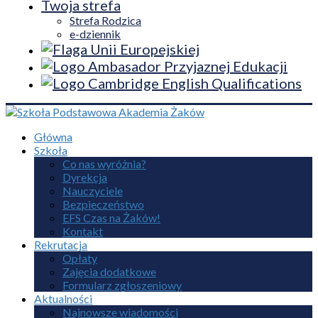
Twoja strefa
Strefa Rodzica
e-dziennik
Główna
Szkoła
Co nas wyróżnia?
Dyrekcja
Nauczyciele
Bezpieczeństwo
EFS Czas na Żaków!
Kontakt
Rekrutacja
Opłaty
Zajęcia dodatkowe
Formularz zgłoszeniowy
Aktualności
Najnowsze wiadomości