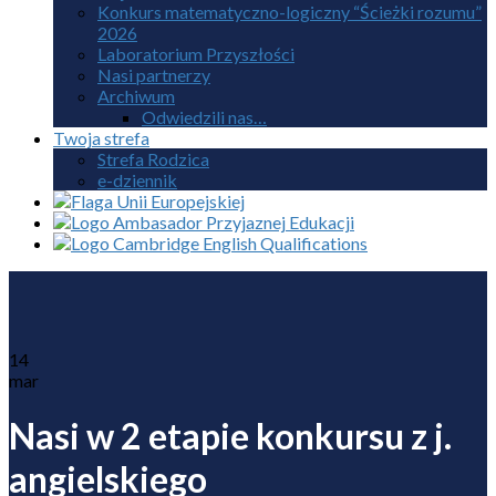
Konkurs matematyczno-logiczny “Ścieżki rozumu”
2026
Laboratorium Przyszłości
Nasi partnerzy
Archiwum
Odwiedzili nas…
Twoja strefa
Strefa Rodzica
e-dziennik
14
mar
Nasi w 2 etapie konkursu z j.
angielskiego