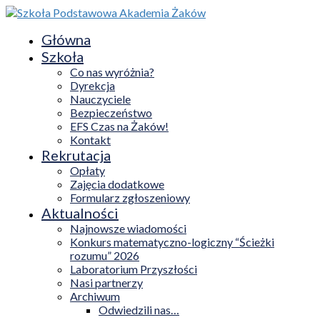
Główna
Szkoła
Co nas wyróżnia?
Dyrekcja
Nauczyciele
Bezpieczeństwo
EFS Czas na Żaków!
Kontakt
Rekrutacja
Opłaty
Zajęcia dodatkowe
Formularz zgłoszeniowy
Aktualności
Najnowsze wiadomości
Konkurs matematyczno-logiczny “Ścieżki
rozumu” 2026
Laboratorium Przyszłości
Nasi partnerzy
Archiwum
Odwiedzili nas…