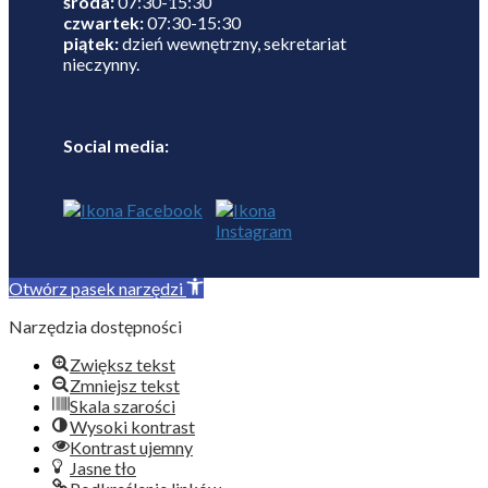
środa:
07:30-15:30
czwartek:
07:30-15:30
piątek:
dzień wewnętrzny, sekretariat
nieczynny.
Social media:
Otwórz pasek narzędzi
Narzędzia dostępności
Zwiększ tekst
Zmniejsz tekst
Skala szarości
Wysoki kontrast
Kontrast ujemny
Jasne tło