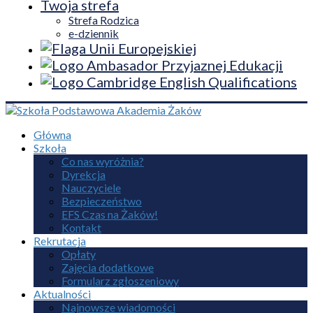
Twoja strefa
Strefa Rodzica
e-dziennik
Główna
Szkoła
Co nas wyróżnia?
Dyrekcja
Nauczyciele
Bezpieczeństwo
EFS Czas na Żaków!
Kontakt
Rekrutacja
Opłaty
Zajęcia dodatkowe
Formularz zgłoszeniowy
Aktualności
Najnowsze wiadomości