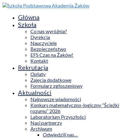
Główna
Szkoła
Co nas wyróżnia?
Dyrekcja
Nauczyciele
Bezpieczeństwo
EFS Czas na Żaków!
Kontakt
Rekrutacja
Opłaty
Zajęcia dodatkowe
Formularz zgłoszeniowy
Aktualności
Najnowsze wiadomości
Konkurs matematyczno-logiczny “Ścieżki
rozumu” 2026
Laboratorium Przyszłości
Nasi partnerzy
Archiwum
Odwiedzili nas…