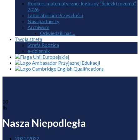
Konkurs matematyczno-logiczny “Ścieżki rozumu”
2026
Laboratorium Przyszłości
Nasi partnerzy
Archiwum
Odwiedzili nas…
Twoja strefa
Strefa Rodzica
e-dziennik
10
lis
Nasza Niepodległa
2021/2022