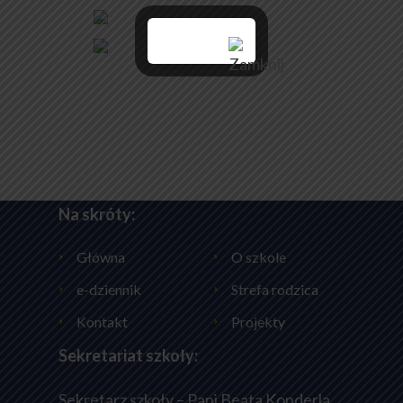
Na skróty:
Główna
O szkole
e-dziennik
Strefa rodzica
Kontakt
Projekty
Sekretariat szkoły:
Sekretarz szkoły – Pani Beata Konderla