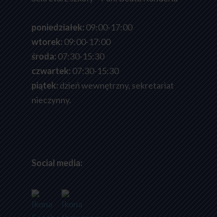
poniedziałek:
09:00-17:00
wtorek:
09:00-17:00
środa:
07:30-15:30
czwartek:
07:30-15:30
piątek:
dzień wewnętrzny, sekretariat
nieczynny.
Social media: