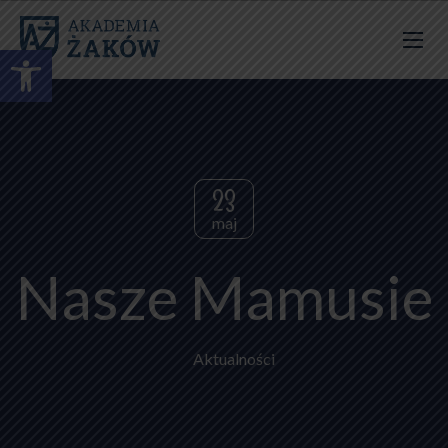
Otwórz pasek narzędzi
23
maj
Nasze Mamusie
Aktualności