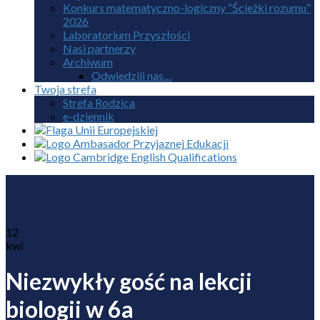
Konkurs matematyczno-logiczny “Ścieżki rozumu”
2026
Laboratorium Przyszłości
Nasi partnerzy
Archiwum
Odwiedzili nas…
Twoja strefa
Strefa Rodzica
e-dziennik
12
kwi
Niezwykły gość na lekcji
biologii w 6a