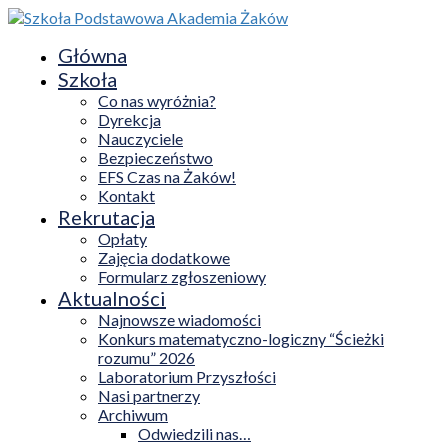
Główna
Szkoła
Co nas wyróżnia?
Dyrekcja
Nauczyciele
Bezpieczeństwo
EFS Czas na Żaków!
Kontakt
Rekrutacja
Opłaty
Zajęcia dodatkowe
Formularz zgłoszeniowy
Aktualności
Najnowsze wiadomości
Konkurs matematyczno-logiczny “Ścieżki
rozumu” 2026
Laboratorium Przyszłości
Nasi partnerzy
Archiwum
Odwiedzili nas…