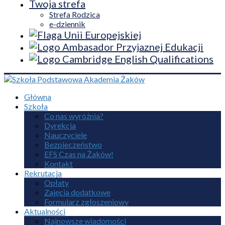
Twoja strefa
Strefa Rodzica
e-dziennik
Główna
Szkoła
Co nas wyróżnia?
Dyrekcja
Nauczyciele
Bezpieczeństwo
EFS Czas na Żaków!
Kontakt
Rekrutacja
Opłaty
Zajęcia dodatkowe
Formularz zgłoszeniowy
Aktualności
Najnowsze wiadomości