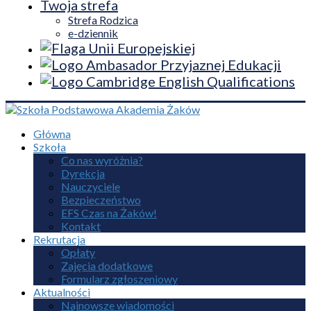
Twoja strefa
Strefa Rodzica
e-dziennik
Główna
Szkoła
Co nas wyróżnia?
Dyrekcja
Nauczyciele
Bezpieczeństwo
EFS Czas na Żaków!
Kontakt
Rekrutacja
Opłaty
Zajęcia dodatkowe
Formularz zgłoszeniowy
Aktualności
Najnowsze wiadomości