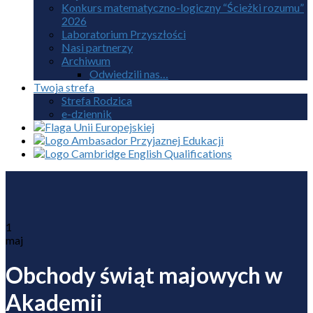
Konkurs matematyczno-logiczny “Ścieżki rozumu”
2026
Laboratorium Przyszłości
Nasi partnerzy
Archiwum
Odwiedzili nas…
Twoja strefa
Strefa Rodzica
e-dziennik
1
maj
Obchody świąt majowych w
Akademii