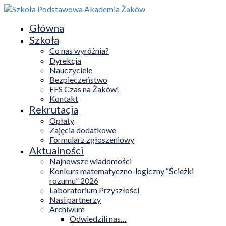
Główna
Szkoła
Co nas wyróżnia?
Dyrekcja
Nauczyciele
Bezpieczeństwo
EFS Czas na Żaków!
Kontakt
Rekrutacja
Opłaty
Zajęcia dodatkowe
Formularz zgłoszeniowy
Aktualności
Najnowsze wiadomości
Konkurs matematyczno-logiczny “Ścieżki
rozumu” 2026
Laboratorium Przyszłości
Nasi partnerzy
Archiwum
Odwiedzili nas…