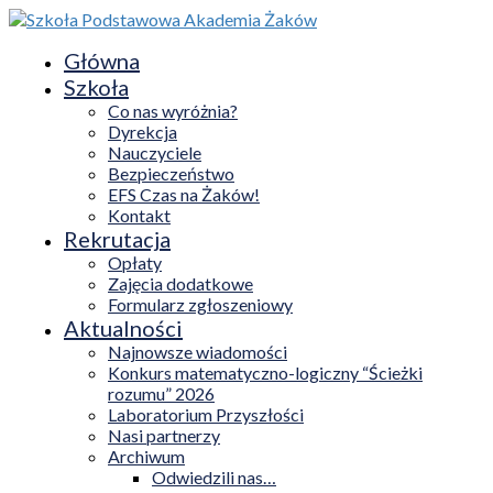
Główna
Szkoła
Co nas wyróżnia?
Dyrekcja
Nauczyciele
Bezpieczeństwo
EFS Czas na Żaków!
Kontakt
Rekrutacja
Opłaty
Zajęcia dodatkowe
Formularz zgłoszeniowy
Aktualności
Najnowsze wiadomości
Konkurs matematyczno-logiczny “Ścieżki
rozumu” 2026
Laboratorium Przyszłości
Nasi partnerzy
Archiwum
Odwiedzili nas…