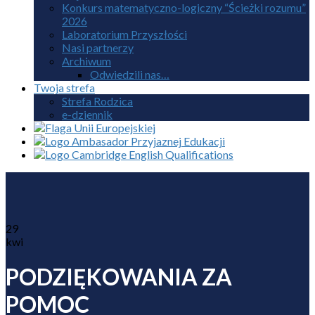
Konkurs matematyczno-logiczny “Ścieżki rozumu”
2026
Laboratorium Przyszłości
Nasi partnerzy
Archiwum
Odwiedzili nas…
Twoja strefa
Strefa Rodzica
e-dziennik
29
kwi
PODZIĘKOWANIA ZA
POMOC