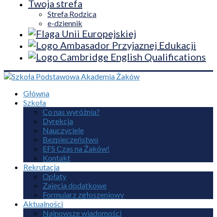
Twoja strefa
Strefa Rodzica
e-dziennik
Główna
Szkoła
Co nas wyróżnia?
Dyrekcja
Nauczyciele
Bezpieczeństwo
EFS Czas na Żaków!
Kontakt
Rekrutacja
Opłaty
Zajęcia dodatkowe
Formularz zgłoszeniowy
Aktualności
Najnowsze wiadomości