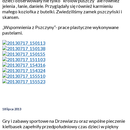
dzieci obserwowały nie tylko ”królów puszczy” ale również
jelenia , łanie, daniele. Przyglądały się również karmieniu
małego koziołka z butelki. Zwiedziliśmy zamek pszczyński i
skansen.
„Wspomnienia z Pszczyny”- prace plastyczne wykonywane
pastelami.
18 lipca 2013
Gry i zabawy sportowe na Drzewiarzu oraz wspólne pieczenie
kiełbasek zapełniły przedpołudniowy czas dzieci w piękny