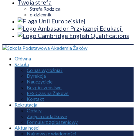
Twoja strefa
Strefa Rodzica
e-dziennik
Główna
Szkoła
Co nas wyróżnia?
Dyrekcja
Nauczyciele
Bezpieczeństwo
EFS Czas na Żaków!
Kontakt
Rekrutacja
Opłaty
Zajęcia dodatkowe
Formularz zgłoszeniowy
Aktualności
Najnowsze wiadomości