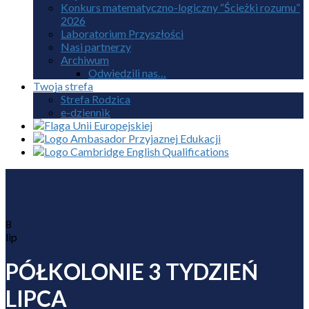
Konkurs matematyczno-logiczny “Ścieżki rozumu”
2026
Laboratorium Przyszłości
Nasi partnerzy
Archiwum
Odwiedzili nas…
Twoja strefa
Strefa Rodzica
e-dziennik
8
lip
PÓŁKOLONIE 3 TYDZIEŃ
LIPCA