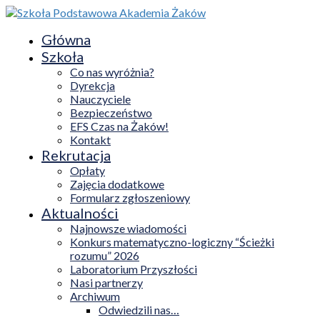
Główna
Szkoła
Co nas wyróżnia?
Dyrekcja
Nauczyciele
Bezpieczeństwo
EFS Czas na Żaków!
Kontakt
Rekrutacja
Opłaty
Zajęcia dodatkowe
Formularz zgłoszeniowy
Aktualności
Najnowsze wiadomości
Konkurs matematyczno-logiczny “Ścieżki
rozumu” 2026
Laboratorium Przyszłości
Nasi partnerzy
Archiwum
Odwiedzili nas…