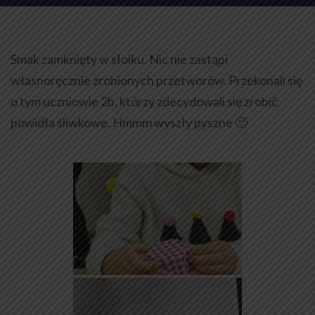
Smak zamknięty w słoiku. Nic nie zastąpi
własnoręcznie zrobionych przetworów. Przekonali się
o tym uczniowie 2b, którzy zdecydowali się zrobić
powidła śliwkowe. Hmmm wyszły pyszne 🙂