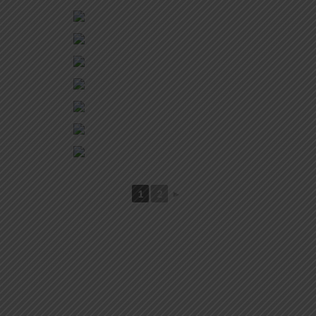
1
2
►