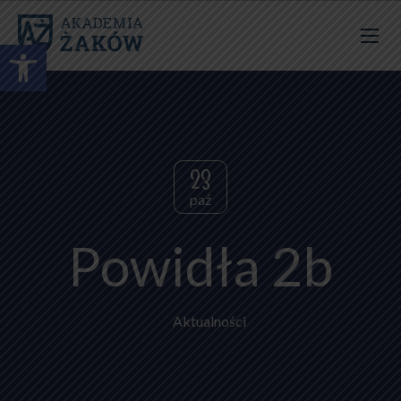
Otwórz pasek narzędzi
23
paź
Powidła 2b
Aktualności