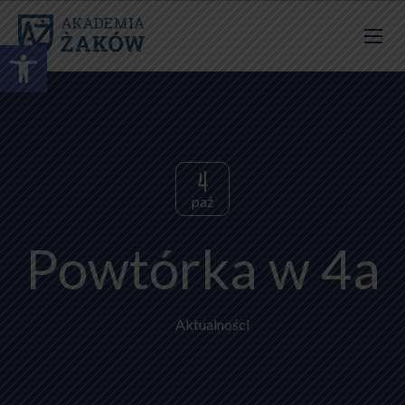
Otwórz pasek narzędzi
4
paź
Powtórka w 4a
Aktualności