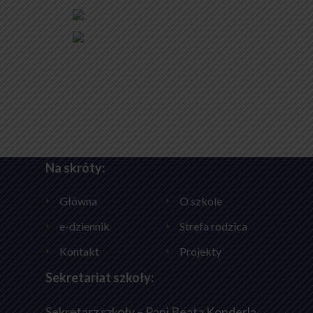
Na skróty:
Główna
O szkole
e-dziennik
Strefa rodzica
Kontakt
Projekty
Sekretariat szkoły:
Sekretarz szkoły – Pani Beata Konderla