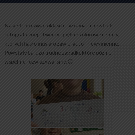
Nasi zdolni czwartoklasiści, w ramach powtórki
ortograficznej, stworzyli piękne kolorowe rebusy,
których hasło musiało zawierać „ó” niewymienne.
Powstały bardzo trudne zagadki, które później
wspólnie rozwiązywaliśmy. 🙂