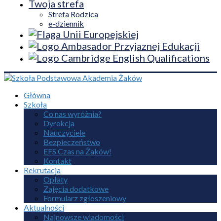
Twoja strefa
Strefa Rodzica
e-dziennik
Główna
Szkoła
Co nas wyróżnia?
Dyrekcja
Nauczyciele
Bezpieczeństwo
EFS Czas na Żaków!
Kontakt
Rekrutacja
Opłaty
Zajęcia dodatkowe
Formularz zgłoszeniowy
Aktualności
Najnowsze wiadomości