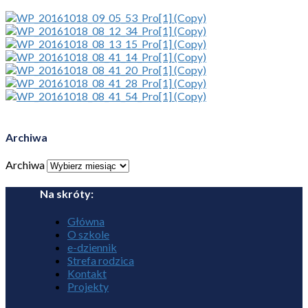
Archiwa
Archiwa
Na skróty:
Główna
O szkole
e-dziennik
Strefa rodzica
Kontakt
Projekty