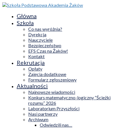
Główna
Szkoła
Co nas wyróżnia?
Dyrekcja
Nauczyciele
Bezpieczeństwo
EFS Czas na Żaków!
Kontakt
Rekrutacja
Opłaty
Zajęcia dodatkowe
Formularz zgłoszeniowy
Aktualności
Najnowsze wiadomości
Konkurs matematyczno-logiczny “Ścieżki
rozumu” 2026
Laboratorium Przyszłości
Nasi partnerzy
Archiwum
Odwiedzili nas…