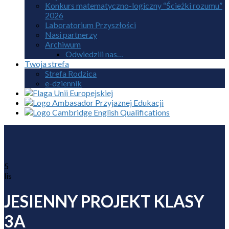
Konkurs matematyczno-logiczny “Ścieżki rozumu”
2026
Laboratorium Przyszłości
Nasi partnerzy
Archiwum
Odwiedzili nas…
Twoja strefa
Strefa Rodzica
e-dziennik
5
lis
JESIENNY PROJEKT KLASY
3A