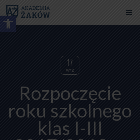
Otwórz pasek narzędzi
17
wrz
Rozpoczęcie
roku szkolnego
klas I-III